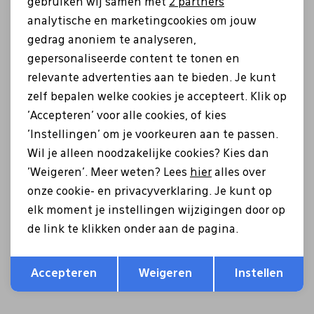
gebruiken wij samen met
2 partners
Gratis parkeergelegenheid bij onze winkels.
.
analytische en marketingcookies om jouw
gedrag anoniem te analyseren,
Deskundige medewerkers die de tijd nemen om met je mee te denken.
gepersonaliseerde content te tonen en
relevante advertenties aan te bieden. Je kunt
Bezoek onze winkels in Breda & Sprang-Capelle
zelf bepalen welke cookies je accepteert. Klik op
Kom langs in onze winkels en ervaar zelf waarom ShoeRama bekendstaat 
'Accepteren' voor alle cookies, of kies
'Instellingen' om je voorkeuren aan te passen.
📍 Breda – Valkenierslaan 59 tel. 076-5656160
Wil je alleen noodzakelijke cookies? Kies dan
📍 Sprang-Capelle –Nies van der Schansstraat 5-7 tel. 0416-274940
'Weigeren'. Meer weten? Lees
hier
alles over
Of ontdek/shop onze collectie online.
onze cookie- en privacyverklaring. Je kunt op
elk moment je instellingen wijzigingen door op
3D voetscan / voetmeting
de link te klikken onder aan de pagina.
In onze winkels maken wij gebruik van een professionele 3D voetscanner 
Opslaan
Deze 3D scanner meet de lengte, breedte en hoogte van uw voet. Ook dr
Terug
Accepteren
Weigeren
Instellen