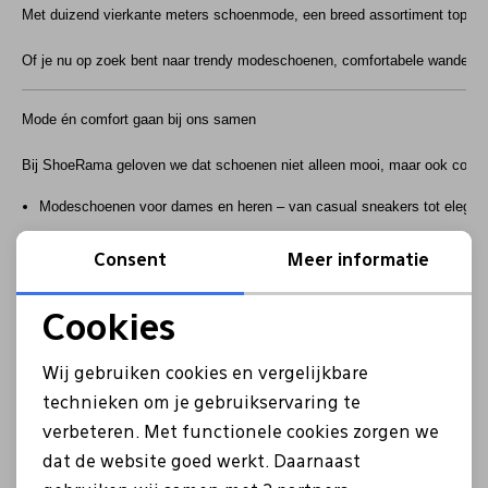
Met duizend vierkante meters schoenmode, een breed assortiment topmerke
Of je nu op zoek bent naar trendy modeschoenen, comfortabele wandelscho
Mode én comfort gaan bij ons samen
Bij ShoeRama geloven we dat schoenen niet alleen mooi, maar ook comfort
Modeschoenen voor dames en heren – van casual sneakers tot elegante
Breedtematen en pasvormadvies – zodat jouw schoenen écht goed zitt
Consent
Meer informatie
Topmerken die bekend staan om kwaliteit en design.
Cookies
Voetscans en deskundig advies van onze specialisten.
Noodzakelijke cookies
Wij gebruiken cookies en vergelijkbare
Persoonlijke service die verder gaat
Personalisatie cookies
technieken om je gebruikservaring te
verbeteren. Met functionele cookies zorgen we
Wij doen er alles aan om jouw winkelervaring zo prettig mogelijk te make
Analytische cookies
dat de website goed werkt. Daarnaast
Een 3D-voetscan voor de perfecte pasvorm.
Marketing cookies