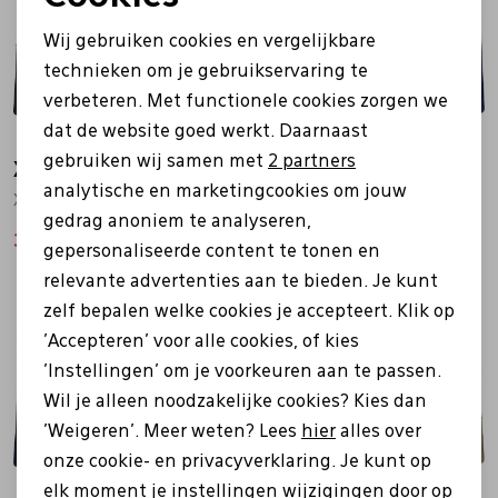
Noodzakelijke cookies
Wij gebruiken cookies en vergelijkbare
Personalisatie cookies
technieken om je gebruikservaring te
verbeteren. Met functionele cookies zorgen we
Analytische cookies
dat de website goed werkt. Daarnaast
Marketing cookies
gebruiken wij samen met
2 partners
Xapron
Xapron
analytische en marketingcookies om jouw
Xapron placemat 4 stuks Bovine bruin
Xapron placemat 4 stuks Bovine blauw
gedrag anoniem te analyseren,
38,00
59,95
38,00
59,95
gepersonaliseerde content te tonen en
relevante advertenties aan te bieden. Je kunt
Sale
Sale
zelf bepalen welke cookies je accepteert. Klik op
'Accepteren' voor alle cookies, of kies
'Instellingen' om je voorkeuren aan te passen.
Wil je alleen noodzakelijke cookies? Kies dan
'Weigeren'. Meer weten? Lees
hier
alles over
onze cookie- en privacyverklaring. Je kunt op
elk moment je instellingen wijzigingen door op