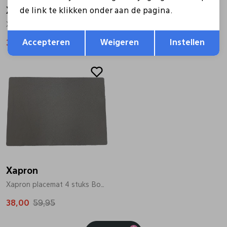
Xapron
Xapron
de link te klikken onder aan de pagina.
Xapron placemat 4 stuks Bovine zwart
Xapron placemat 4 stuks Bovine beige
Opslaan
Terug
Accepteren
Weigeren
Instellen
38,00
59,95
38,00
59,95
Sale
Xapron
Xapron placemat 4 stuks Bovine grijs
38,00
59,95