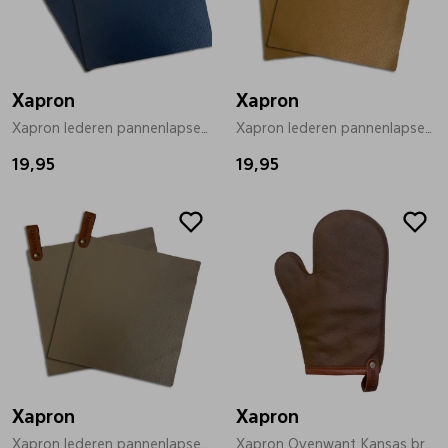
Bandschoenen
Sneakers
Lederen schort
Xapron
Comfort schoenen
Veterschoenen
Mutsen
Xapron
Xapron lederen pannenlapset blauw
Xapron lederen pannenlapset bruin
19,95
Instappers
Pantoffels
Onderhoud
19,95
Mocassin
Boots
Onderzetters
Pumps
Laarzen
Pasjeshouders
Sneakers
Regenlaarzen
Petten
Xapron
Xapron
Veterschoenen
Portemonnees
Xapron lederen pannenlapset bruin
Xapron Ovenwant Kansas bruin