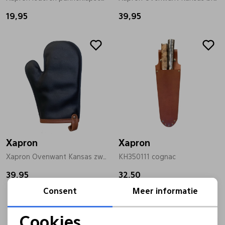
19,95
39,95
Pantoffels
Riemen
Boots/ Enkellaarsjes
Schoenlepels
Laarzen
Sjaal
Regenlaarzen
Sokken
Xapron
Xapron
Tassen
Xapron Ovenwant Kansas zwart
KH350111 cognac
39,95
32,50
Veters
Consent
Meer informatie
Sale
Sale
Zonnekleppen
Cookies