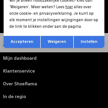
Wil je alleen noodzakelijke cookies? Kies dan
Aanmelden
'Weigeren'. Meer weten? Lees
hier
alles over
Pantoffels
Riemen
onze cookie- en privacyverklaring. Je kunt op
Hoe we met je data omgaan? Bekijk dit in onze
elk moment je instellingen wijzigingen door op
privacyverklaring.
Boots/ Enkellaarsjes
Schoenlepels
de link te klikken onder aan de pagina.
Opslaan
Terug
Laarzen
Sjaal
Accepteren
Weigeren
Instellen
Groot assortiment
Regenlaarzen
Sokken
Mijn dashboard
Klantenservice
Tassen
Over ShoeRama
Veters
In de regio
Zonnekleppen