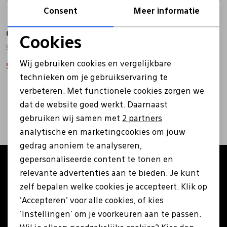
Consent
Meer informatie
Bandschoenen
Sneakers
Lederen schort
Caprice
Cookies
9-22109 cognac
Noodzakelijke cookies
Comfort schoenen
Veterschoenen
Mutsen
Wij gebruiken cookies en vergelijkbare
55,99
79,99
Personalisatie cookies
technieken om je gebruikservaring te
Instappers
Pantoffels
Onderhoud
verbeteren. Met functionele cookies zorgen we
Analytische cookies
1
filters
dat de website goed werkt. Daarnaast
Marketing cookies
Mocassin
Boots
Onderzetters
gebruiken wij samen met
2 partners
analytische en marketingcookies om jouw
gedrag anoniem te analyseren,
Pumps
Laarzen
Pasjeshouders
gepersonaliseerde content te tonen en
Altijd als eerste op de hoogte zijn?
relevante advertenties aan te bieden. Je kunt
Schrijf je in voor onze nieuwsbrief en ontvang €5
Sneakers
Regenlaarzen
Petten
zelf bepalen welke cookies je accepteert. Klik op
korting op je eerste bestelling!
'Accepteren' voor alle cookies, of kies
'Instellingen' om je voorkeuren aan te passen.
Veterschoenen
Portemonnees