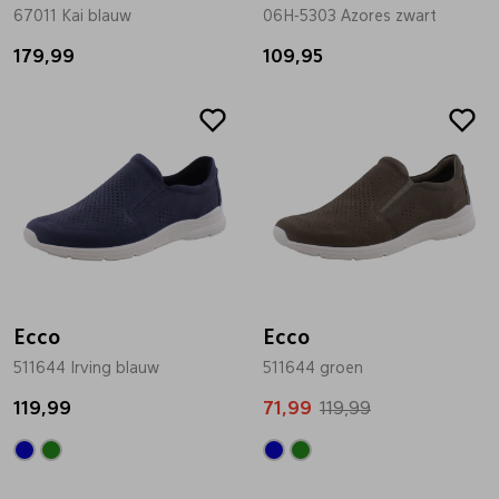
67011 Kai blauw
06H-5303 Azores zwart
179,99
109,95
Sale
Ecco
Ecco
511644 Irving blauw
511644 groen
119,99
71,99
119,99