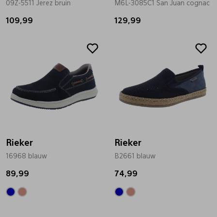
09Z-5511 Jerez bruin
M6L-3085C1 San Juan cognac
Pantoffels
Riemen
109,99
129,99
Boots/ Enkellaarsjes
Schoenlepels
Laarzen
Sjaal
Regenlaarzen
Sokken
Rieker
Rieker
Tassen
16968 blauw
B2661 blauw
89,99
74,99
Veters
Zonnekleppen