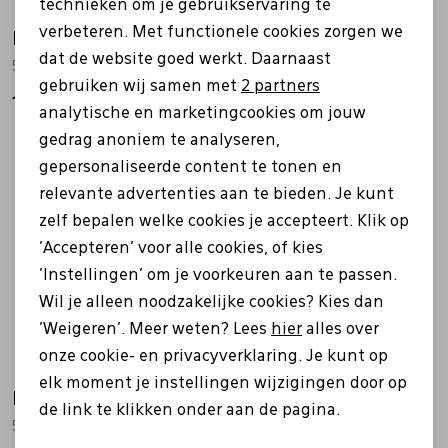
technieken om je gebruikservaring te
verbeteren. Met functionele cookies zorgen we
Analytische cookies
Ecco
Solidus
dat de website goed werkt. Daarnaast
522824 blauw
67011 Kai grijs
Marketing cookies
gebruiken wij samen met
2 partners
129,99
179,95
analytische en marketingcookies om jouw
gedrag anoniem te analyseren,
gepersonaliseerde content te tonen en
Sale
relevante advertenties aan te bieden. Je kunt
zelf bepalen welke cookies je accepteert. Klik op
'Accepteren' voor alle cookies, of kies
'Instellingen' om je voorkeuren aan te passen.
Wil je alleen noodzakelijke cookies? Kies dan
'Weigeren'. Meer weten? Lees
hier
alles over
onze cookie- en privacyverklaring. Je kunt op
elk moment je instellingen wijzigingen door op
Ecco
Rieker
de link te klikken onder aan de pagina.
501654 Byway bruin
17368 bruin