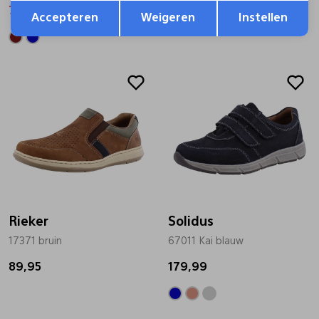
Opslaan
Terug
71,99
119,99
89,95
Accepteren
Weigeren
Instellen
Rieker
Solidus
17371 bruin
67011 Kai blauw
89,95
179,99