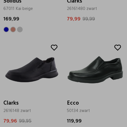
Solidus
Clarks
67011 Kai beige
26161480 zwart
169,99
79,99
99,99
Sale
Clarks
Ecco
2616148 zwart
50134 zwart
79,96
99,95
119,99