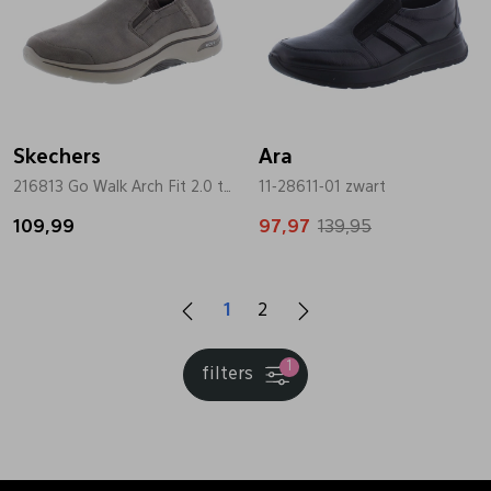
Skechers
Ara
216813 Go Walk Arch Fit 2.0 taupe
11-28611-01 zwart
109,99
97,97
139,95
1
2
1
filters