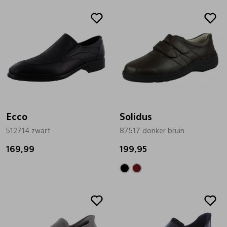
Ecco
Solidus
512714 zwart
87517 donker bruin
169,99
199,95
Sale