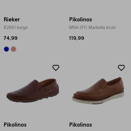
Bandschoenen
Sneakers
Lederen schort
Rieker
Pikolinos
B2661 beige
M9A-3111 Marbella bruin
Comfort schoenen
Veterschoenen
Mutsen
74,99
119,99
Instappers
Pantoffels
Onderhoud
Mocassin
Boots
Onderzetters
Pumps
Laarzen
Pasjeshouders
Sneakers
Regenlaarzen
Petten
Veterschoenen
Portemonnees
Pikolinos
Pikolinos