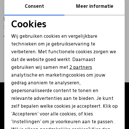
Consent
Meer informatie
Bandschoenen
Sneakers
Lederen schort
Hunter
Hunter
Cookies
XHFRU001251E zwart
XHFRU002251E zwart
Noodzakelijke cookies
Comfort schoenen
Veterschoenen
Mutsen
Wij gebruiken cookies en vergelijkbare
129,99
119,99
Personalisatie cookies
technieken om je gebruikservaring te
Instappers
Pantoffels
Onderhoud
verbeteren. Met functionele cookies zorgen we
Analytische cookies
1
filters
dat de website goed werkt. Daarnaast
Marketing cookies
Mocassin
Boots
Onderzetters
gebruiken wij samen met
2 partners
analytische en marketingcookies om jouw
gedrag anoniem te analyseren,
Pumps
Laarzen
Pasjeshouders
gepersonaliseerde content te tonen en
Altijd als eerste op de hoogte zijn?
relevante advertenties aan te bieden. Je kunt
Schrijf je in voor onze nieuwsbrief en ontvang €5
Sneakers
Regenlaarzen
Petten
zelf bepalen welke cookies je accepteert. Klik op
korting op je eerste bestelling!
'Accepteren' voor alle cookies, of kies
'Instellingen' om je voorkeuren aan te passen.
Veterschoenen
Portemonnees