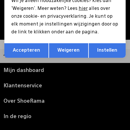
Wil je alleen noodzakelijke cookies? Kies dan
Aanmelden
'Weigeren'. Meer weten? Lees
hier
alles over
Pantoffels
Riemen
onze cookie- en privacyverklaring. Je kunt op
Hoe we met je data omgaan? Bekijk dit in onze
elk moment je instellingen wijzigingen door op
privacyverklaring.
Boots/ Enkellaarsjes
Schoenlepels
de link te klikken onder aan de pagina.
Opslaan
Terug
Laarzen
Sjaal
Accepteren
Weigeren
Instellen
Groot assortiment
Regenlaarzen
Sokken
Mijn dashboard
Klantenservice
Tassen
Over ShoeRama
Veters
In de regio
Zonnekleppen