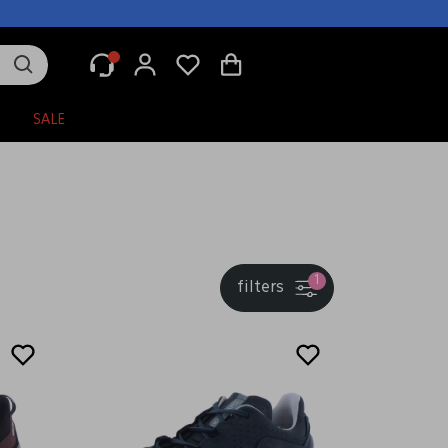
N
SALE
1
filters