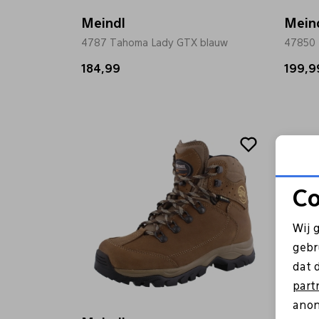
Meindl
Mein
4787 Tahoma Lady GTX blauw
47850 
184,99
199,9
Co
Wij 
gebr
dat 
part
anon