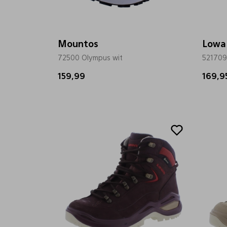
Mountos
Lowa
72500 Olympus wit
521709
159,99
169,9