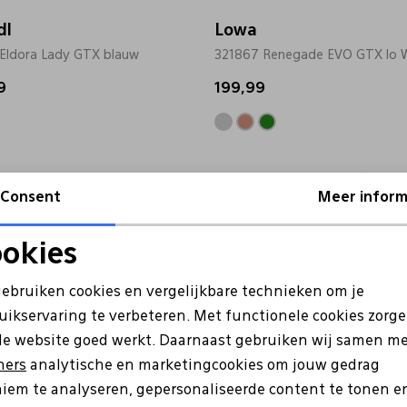
dl
Lowa
Eldora Lady GTX blauw
321867 Renegade EVO GTX lo W
9
199,99
Consent
Meer inform
okies
Noodzakelijke cookies
Personalisatie cookies
gebruiken cookies en vergelijkbare technieken om je
uikservaring te verbeteren. Met functionele cookies zorg
Analytische cookies
Marketing cookies
de website goed werkt. Daarnaast gebruiken wij samen m
ners
analytische en marketingcookies om jouw gedrag
iem te analyseren, gepersonaliseerde content te tonen e