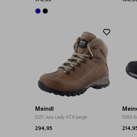
179,95
159,9
Meindl
Mein
5231 Jura Lady GTX beige
5583 K
294,95
214,9