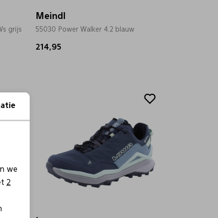
Meindl
s grijs
55030 Power Walker 4.2 blauw
214,95
atie
en we
et
2
n