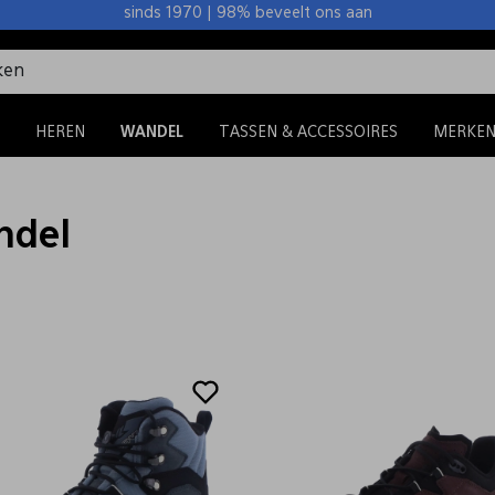
sinds 1970 | 98% beveelt ons aan
HEREN
WANDEL
TASSEN & ACCESSOIRES
MERKE
ndel