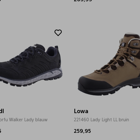
5
269,99
dl
Lowa
orfu Walker Lady blauw
221460 Lady Light LL bruin
5
259,95