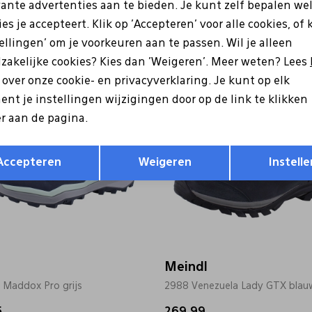
Lowa
vante advertenties aan te bieden. Je kunt zelf bepalen we
 Maddox Pro GTX Lo groen
321620 Maddox Pro GTX Mid g
es je accepteert. Klik op 'Accepteren' voor alle cookies, of 
tellingen' om je voorkeuren aan te passen. Wil je alleen
5
199,95
zakelijke cookies? Kies dan 'Weigeren'. Meer weten? Lees
s over onze cookie- en privacyverklaring. Je kunt op elk
nt je instellingen wijzigingen door op de link te klikken
r aan de pagina.
Opslaan
Terug
Accepteren
Weigeren
Instelle
Meindl
 Maddox Pro grijs
2988 Venezuela Lady GTX blau