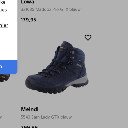
Lowa
lke
roen
321635 Maddox Pro GTX blauw
kies
179,95
hier
n
Meindl
w
5543 Sarn Lady GTX blauw