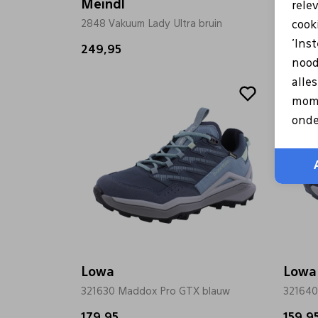
Meindl
Lowa
rele
2848 Vakuum Lady Ultra bruin
321630
cooki
'Ins
249,95
179,9
nood
alle
mome
onde
Lowa
Lowa
321630 Maddox Pro GTX blauw
321640