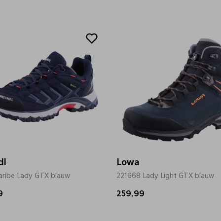
dl
Lowa
aribe Lady GTX blauw
221668 Lady Light GTX blauw
9
259,99