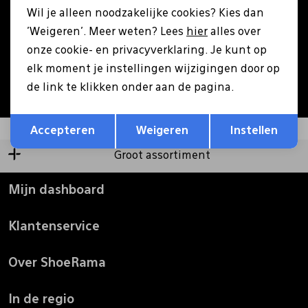
Wil je alleen noodzakelijke cookies? Kies dan
Pantoffels
Riemen
'Weigeren'. Meer weten? Lees
hier
alles over
Aanmelden
onze cookie- en privacyverklaring. Je kunt op
elk moment je instellingen wijzigingen door op
Boots/ Enkellaarsjes
Schoenlepels
Hoe we met je data omgaan? Bekijk dit in onze
de link te klikken onder aan de pagina.
privacyverklaring.
Opslaan
Terug
Laarzen
Sjaal
Accepteren
Weigeren
Instellen
Groot assortiment
Regenlaarzen
Sokken
Mijn dashboard
Tassen
Klantenservice
Veters
Over ShoeRama
Zonnekleppen
In de regio