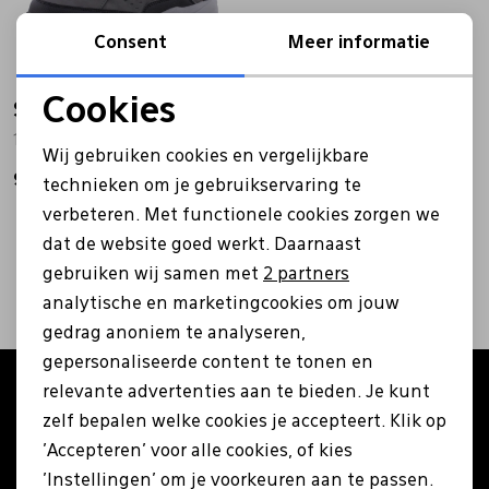
Bandschoenen
Sneakers
Lederen schort
Consent
Meer informatie
Cookies
Skechers
Comfort schoenen
Veterschoenen
Mutsen
Noodzakelijke cookies
158257 grijs
Wij gebruiken cookies en vergelijkbare
Personalisatie cookies
94,95
Instappers
Pantoffels
Onderhoud
technieken om je gebruikservaring te
verbeteren. Met functionele cookies zorgen we
Analytische cookies
2
filters
dat de website goed werkt. Daarnaast
Mocassin
Boots
Onderzetters
Marketing cookies
gebruiken wij samen met
2 partners
analytische en marketingcookies om jouw
Pumps
Laarzen
Pasjeshouders
gedrag anoniem te analyseren,
gepersonaliseerde content te tonen en
relevante advertenties aan te bieden. Je kunt
Altijd als eerste op de hoogte zijn?
Sneakers
Regenlaarzen
Petten
zelf bepalen welke cookies je accepteert. Klik op
Schrijf je in voor onze nieuwsbrief en ontvang €5
'Accepteren' voor alle cookies, of kies
korting op je eerste bestelling!
Veterschoenen
Portemonnees
'Instellingen' om je voorkeuren aan te passen.