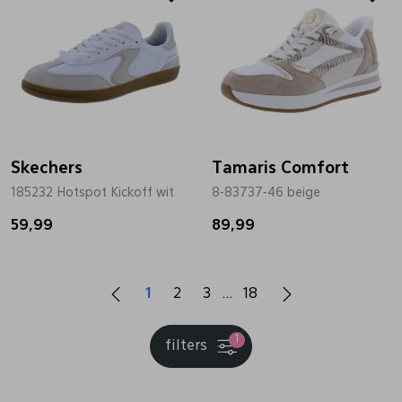
Skechers
Tamaris Comfort
185232 Hotspot Kickoff wit
8-83737-46 beige
59,99
89,99
1
2
3
18
1
filters