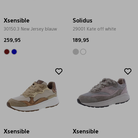
Bandschoenen
Sneakers
Lederen schort
Xsensible
Solidus
30150.3 New Jersey blauw
29001 Kate off white
Comfort schoenen
Veterschoenen
Mutsen
259,95
189,95
Instappers
Pantoffels
Onderhoud
Mocassin
Boots
Onderzetters
Pumps
Laarzen
Pasjeshouders
Sneakers
Regenlaarzen
Petten
Veterschoenen
Portemonnees
Xsensible
Xsensible