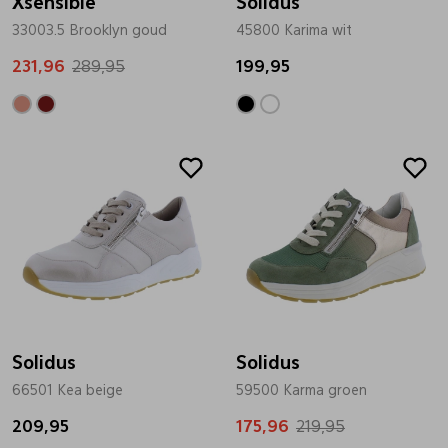
Xsensible
Solidus
33003.5 Brooklyn goud
45800 Karima wit
231,96
289,95
199,95
Sale
Solidus
Solidus
66501 Kea beige
59500 Karma groen
209,95
175,96
219,95