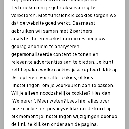
Wij gebruiken cookies en vergelijkbare
Personalisatie cookies
technieken om je gebruikservaring te
verbeteren. Met functionele cookies zorgen we
Analytische cookies
dat de website goed werkt. Daarnaast
Helioform
Helioform
Marketing cookies
gebruiken wij samen met
2 partners
253.062 beige
250.024 wit
analytische en marketingcookies om jouw
149,99
159,99
gedrag anoniem te analyseren,
gepersonaliseerde content te tonen en
relevante advertenties aan te bieden. Je kunt
zelf bepalen welke cookies je accepteert. Klik op
'Accepteren' voor alle cookies, of kies
'Instellingen' om je voorkeuren aan te passen.
Wil je alleen noodzakelijke cookies? Kies dan
'Weigeren'. Meer weten? Lees
hier
alles over
onze cookie- en privacyverklaring. Je kunt op
Helioform
Helioform
elk moment je instellingen wijzigingen door op
249.009 wit
272.001 beige
de link te klikken onder aan de pagina.