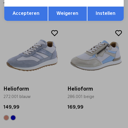
159,99
149,99
Opslaan
Terug
Accepteren
Weigeren
Instellen
Helioform
Helioform
272.001 blauw
286.001 beige
149,99
169,99