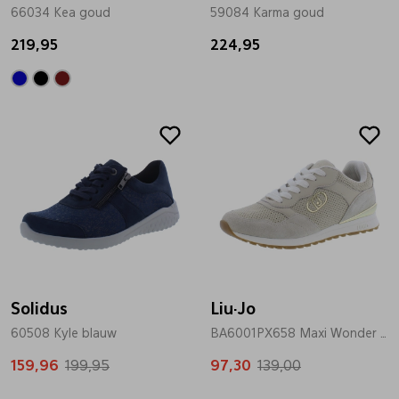
66034 Kea goud
59084 Karma goud
219,95
224,95
Sale
Sale
Solidus
Liu·Jo
60508 Kyle blauw
BA6001PX658 Maxi Wonder beige
159,96
199,95
97,30
139,00