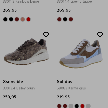
33011.3 Rainbow beige
33014.4 Liberty taupe
Pantoffels
Riemen
269,95
269,95
Boots/ Enkellaarsjes
Schoenlepels
Laarzen
Sjaal
Regenlaarzen
Sokken
Tassen
Xsensible
Solidus
33013.4 Bailey bruin
Veters
59083 Karma grijs
259,95
219,95
Zonnekleppen