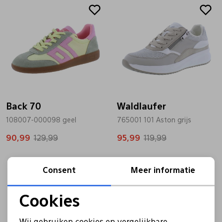
Sale
Sale
Back 70
Waldlaufer
108007-000098 geel
765001 101 Aston grijs
90,99
129,99
95,99
119,99
Consent
Meer informatie
Cookies
Noodzakelijke cookies