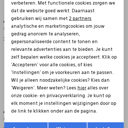
verbeteren. Met functionele cookies zorgen we
Analytische cookies
dat de website goed werkt. Daarnaast
Marketing cookies
gebruiken wij samen met
2 partners
Atelier Rebul
Atelier Rebul
analytische en marketingcookies om jouw
Istanbul Bosphorus Roomspray zilver
Istanbul Geurstokjes 120ml brons
gedrag anoniem te analyseren,
39,00
37,00
gepersonaliseerde content te tonen en
relevante advertenties aan te bieden. Je kunt
zelf bepalen welke cookies je accepteert. Klik op
'Accepteren' voor alle cookies, of kies
'Instellingen' om je voorkeuren aan te passen.
Wil je alleen noodzakelijke cookies? Kies dan
'Weigeren'. Meer weten? Lees
hier
alles over
onze cookie- en privacyverklaring. Je kunt op
elk moment je instellingen wijzigingen door op
Atelier Rebul
Atelier Rebul
de link te klikken onder aan de pagina.
Bosphorus geurstokjes zilver
Istanbul Shower gel 250 brons
Opslaan
Terug