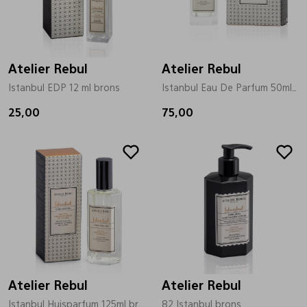
Bandschoenen
Sneakers
Lederen schort
Atelier Rebul
Comfort schoenen
Veterschoenen
Mutsen
Atelier Rebul
Istanbul EDP 12 ml brons
Istanbul Eau De Parfum 50ml brons
25,00
Instappers
Pantoffels
Onderhoud
75,00
Mocassin
Boots
Onderzetters
Pumps
Laarzen
Pasjeshouders
Sneakers
Regenlaarzen
Petten
Atelier Rebul
Atelier Rebul
Veterschoenen
Portemonnees
Istanbul Huisparfum 125ml brons
82 Istanbul brons