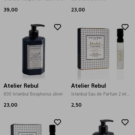
39,00
23,00
Pantoffels
Riemen
Boots/ Enkellaarsjes
Schoenlepels
Laarzen
Sjaal
Regenlaarzen
Sokken
Atelier Rebul
Atelier Rebul
Tassen
830 Istanbul Bosphorus zilver
Istanbul Eau de Parfum 2 ml brons
23,00
2,50
Veters
Zonnekleppen