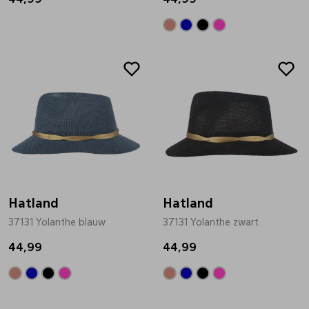
Pantoffels
Riemen
Boots/ Enkellaarsjes
Schoenlepels
Laarzen
Sjaal
Regenlaarzen
Sokken
Hatland
Hatland
Tassen
37131 Yolanthe blauw
37131 Yolanthe zwart
44,99
44,99
Veters
Zonnekleppen