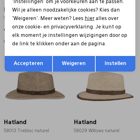
'Instellingen' om je voorkeuren aan te passen.
Hatland
Hatland
Wil je alleen noodzakelijke cookies? Kies dan
'Weigeren'. Meer weten? Lees
hier
alles over
55044 Sim naturel
55044 Sim beige
onze cookie- en privacyverklaring. Je kunt op
49,99
49,99
elk moment je instellingen wijzigingen door op
de link te klikken onder aan de pagina.
Opslaan
Terug
Accepteren
Weigeren
Instellen
Hatland
Hatland
58013 Trebloc naturel
58029 Willows naturel