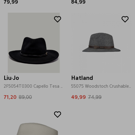
79,99
84,99
Sale
Sale
Liu·Jo
Hatland
2F5054T0300 Capello Tesa Larga zwart
55075 Woodstoch Crushable antrasiet
71,20
89,00
49,99
74,99