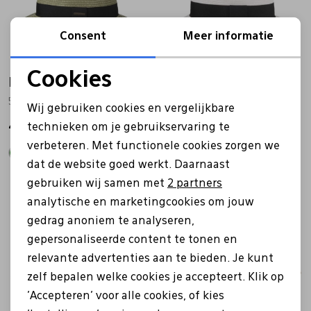
Consent
Meer informatie
Cookies
Hatland
Hatland
Noodzakelijke cookies
55044 Sim groen
55044 Sim wit
Wij gebruiken cookies en vergelijkbare
Personalisatie cookies
technieken om je gebruikservaring te
49,99
49,99
verbeteren. Met functionele cookies zorgen we
Analytische cookies
dat de website goed werkt. Daarnaast
Marketing cookies
gebruiken wij samen met
2 partners
analytische en marketingcookies om jouw
gedrag anoniem te analyseren,
gepersonaliseerde content te tonen en
relevante advertenties aan te bieden. Je kunt
zelf bepalen welke cookies je accepteert. Klik op
'Accepteren' voor alle cookies, of kies