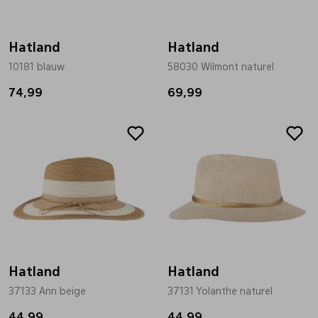
Bandschoenen
Sneakers
Lederen schort
Hatland
Hatland
10181 blauw
58030 Wilmont naturel
Comfort schoenen
Veterschoenen
Mutsen
74,99
69,99
Instappers
Pantoffels
Onderhoud
Mocassin
Boots
Onderzetters
Pumps
Laarzen
Pasjeshouders
Sneakers
Regenlaarzen
Petten
Hatland
Hatland
37133 Ann beige
37131 Yolanthe naturel
Veterschoenen
Portemonnees
44,99
44,99