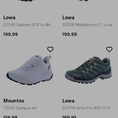
Bandschoenen
Sneakers
Lederen schort
Lowa
Lowa
221190 Explorer GTX Lo Ws bordo
321528 Maddox pro LT Lo ws blauw
Comfort schoenen
Veterschoenen
Mutsen
199,99
199,99
Instappers
Pantoffels
Onderhoud
Mocassin
Boots
Onderzetters
Pumps
Laarzen
Pasjeshouders
Sneakers
Regenlaarzen
Petten
Mountos
Lowa
72500 Olympus wit
521709 Innox Pro N4D GTX Lo groen
Veterschoenen
Portemonnees
159,99
169,95