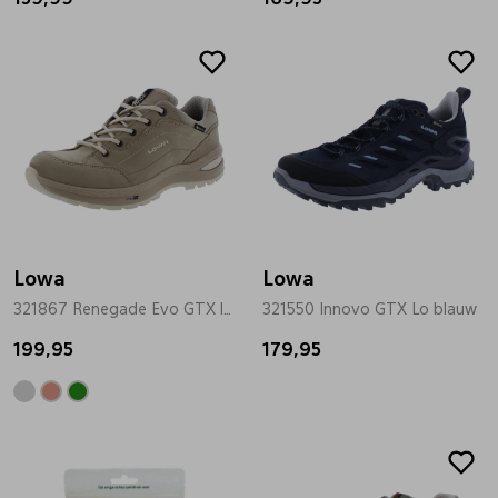
Pantoffels
Riemen
Boots/ Enkellaarsjes
Schoenlepels
Laarzen
Sjaal
Regenlaarzen
Sokken
Lowa
Lowa
321867 Renegade Evo GTX lo beige
321550 Innovo GTX Lo blauw
Tassen
199,95
179,95
Veters
Zonnekleppen