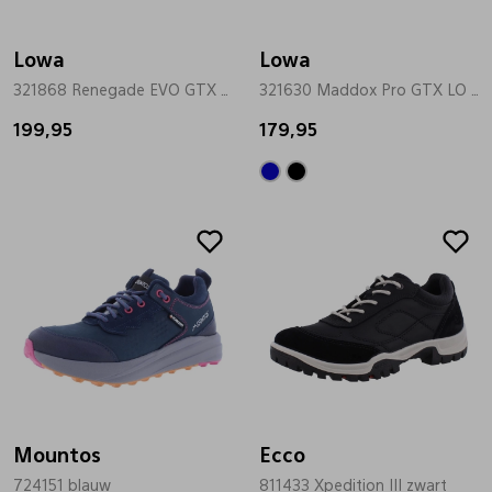
Lowa
Lowa
321868 Renegade EVO GTX grijs
321630 Maddox Pro GTX LO zwart
199,95
179,95
Mountos
Ecco
724151 blauw
811433 Xpedition III zwart