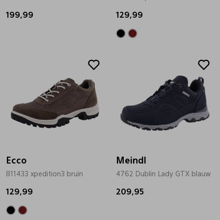
199,99
129,99
Ecco
Meindl
811433 xpedition3 bruin
4762 Dublin Lady GTX blauw
129,99
209,95