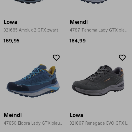
Lowa
Meindl
321685 Amplux 2 GTX zwart
4787 Tahoma Lady GTX blauw
169,95
184,99
Meindl
Lowa
47850 Eldora Lady GTX blauw
321867 Renegade EVO GTX lo Ws grijs