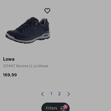
Lowa
321447 Ascona LL Lo blauw
169,99
1
2
1
filters