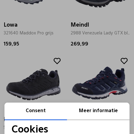
Lowa
Meindl
321640 Maddox Pro grijs
2988 Venezuela Lady GTX blauw
159,95
269,99
Consent
Meer informatie
Meindl
Meindl
Cookies
5583 Korfu Walker Lady blauw
3823 Caribe Lady GTX blauw