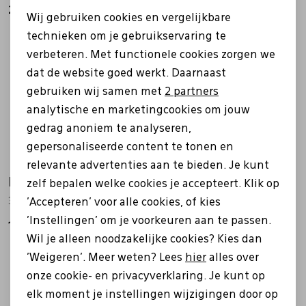
Noodzakelijke cookies
214,95
179,99
Wij gebruiken cookies en vergelijkbare
Personalisatie cookies
technieken om je gebruikservaring te
verbeteren. Met functionele cookies zorgen we
Analytische cookies
dat de website goed werkt. Daarnaast
Marketing cookies
gebruiken wij samen met
2 partners
analytische en marketingcookies om jouw
gedrag anoniem te analyseren,
gepersonaliseerde content te tonen en
relevante advertenties aan te bieden. Je kunt
Lowa
Lowa
zelf bepalen welke cookies je accepteert. Klik op
321709 Innox Pro Lo Ws blauw
220767 Explorer II GTX Lo weit blauw
'Accepteren' voor alle cookies, of kies
'Instellingen' om je voorkeuren aan te passen.
174,99
179,99
Wil je alleen noodzakelijke cookies? Kies dan
'Weigeren'. Meer weten? Lees
hier
alles over
onze cookie- en privacyverklaring. Je kunt op
elk moment je instellingen wijzigingen door op