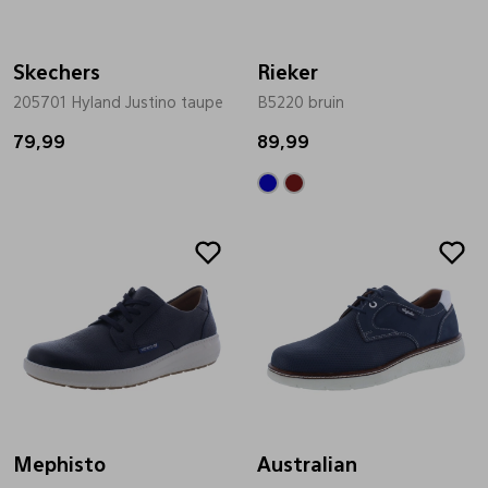
Bandschoenen
Sneakers
Lederen schort
Skechers
Rieker
205701 Hyland Justino taupe
B5220 bruin
Comfort schoenen
Veterschoenen
Mutsen
79,99
89,99
Instappers
Pantoffels
Onderhoud
Mocassin
Boots
Onderzetters
Pumps
Laarzen
Pasjeshouders
Sneakers
Regenlaarzen
Petten
Veterschoenen
Portemonnees
Mephisto
Australian