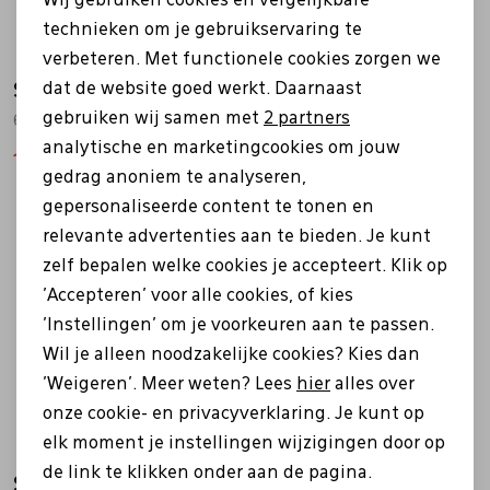
Wij gebruiken cookies en vergelijkbare
Personalisatie cookies
technieken om je gebruikservaring te
verbeteren. Met functionele cookies zorgen we
Analytische cookies
dat de website goed werkt. Daarnaast
Solidus
Ecco
Marketing cookies
gebruiken wij samen met
2 partners
67000 Kai beige
831714 Track 25 bruin
analytische en marketingcookies om jouw
135,96
169,95
209,99
gedrag anoniem te analyseren,
gepersonaliseerde content te tonen en
relevante advertenties aan te bieden. Je kunt
Sale
zelf bepalen welke cookies je accepteert. Klik op
'Accepteren' voor alle cookies, of kies
'Instellingen' om je voorkeuren aan te passen.
Wil je alleen noodzakelijke cookies? Kies dan
'Weigeren'. Meer weten? Lees
hier
alles over
onze cookie- en privacyverklaring. Je kunt op
elk moment je instellingen wijzigingen door op
de link te klikken onder aan de pagina.
Solidus
Ecco