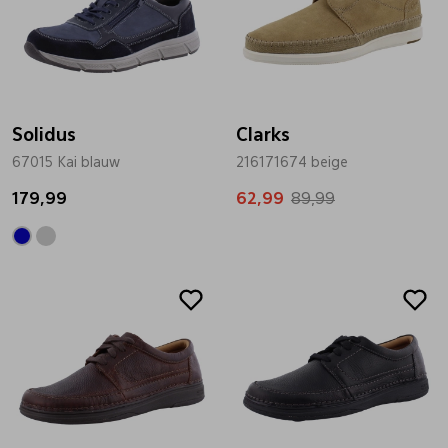
Solidus
Clarks
67015 Kai blauw
216171674 beige
179,99
62,99
89,99
Sale
Sale