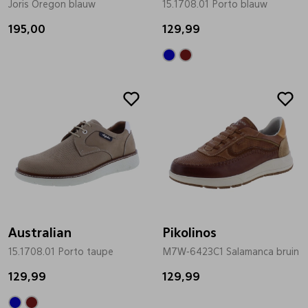
Joris Oregon blauw
15.1708.01 Porto blauw
Pantoffels
Riemen
195,00
129,99
Boots/ Enkellaarsjes
Schoenlepels
Laarzen
Sjaal
Regenlaarzen
Sokken
Tassen
Australian
Pikolinos
15.1708.01 Porto taupe
Veters
M7W-6423C1 Salamanca bruin
129,99
129,99
Zonnekleppen