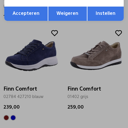
80091 Henry bruin
582404 wit
Opslaan
Terug
Accepteren
Weigeren
Instellen
169,99
118,99
169,99
Finn Comfort
Finn Comfort
02784 427210 blauw
01402 grijs
239,00
259,00