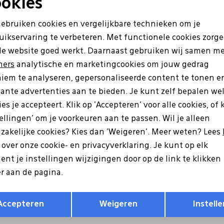
okies
Noodzakelijke cookies
Personalisatie cookies
gebruiken cookies en vergelijkbare technieken om je
uikservaring te verbeteren. Met functionele cookies zorg
Analytische cookies
Marketing cookies
de website goed werkt. Daarnaast gebruiken wij samen m
ners
analytische en marketingcookies om jouw gedrag
iem te analyseren, gepersonaliseerde content te tonen e
vante advertenties aan te bieden. Je kunt zelf bepalen we
es je accepteert. Klik op 'Accepteren' voor alle cookies, of 
tellingen' om je voorkeuren aan te passen. Wil je alleen
zakelijke cookies? Kies dan 'Weigeren'. Meer weten? Lees
Ecco
s over onze cookie- en privacyverklaring. Je kunt op elk
 Byway 2.0 bruin
511734 Irving blauw
nt je instellingen wijzigingen door op de link te klikken
r aan de pagina.
9
119,99
Opslaan
Terug
Accepteren
Weigeren
Instelle