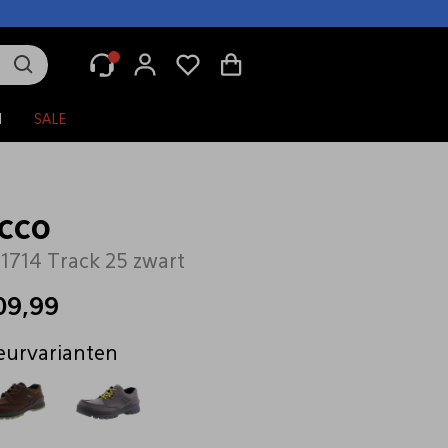
N
SALE
cco
1714 Track 25 zwart
09,99
eurvarianten