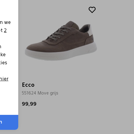
en we
et
2
n
lke
kies
hier
Ecco
551624 Move grijs
99,99
n