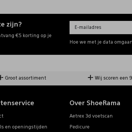
e zijn?
ntvang €5 korting op je
Hoe we met je data omgaan?
Groot assortiment
Wij scoren een 
tenservice
Over ShoeRama
ct
Aetrex 3d voetscan
ls en openingstijden
Pedicure