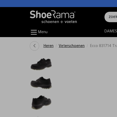
DAMES
Menu
Heren
Veterschoenen
Ecco 831714 Tr