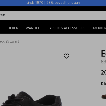
sinds 1970 | 98% beveelt ons aan
HEREN
WANDEL
TASSEN & ACCESSOIRES
MERKE
ack 25 zwart
E
83
2
Kl