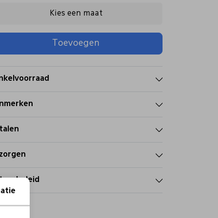
Kies een maat
Toevoegen
nkelvoorraad
nmerken
talen
zorgen
tourbeleid
atie