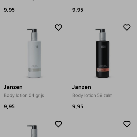
9,95
9,95
Pantoffels
Riemen
Boots/ Enkellaarsjes
Schoenlepels
Laarzen
Sjaal
Regenlaarzen
Sokken
Janzen
Janzen
Tassen
Body lotion 04 grijs
Body lotion 58 zalm
9,95
9,95
Veters
Zonnekleppen