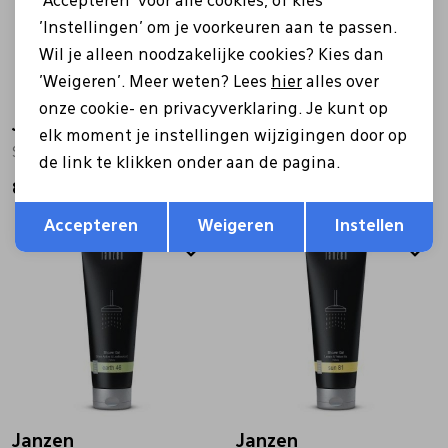
'Accepteren' voor alle cookies, of kies
'Instellingen' om je voorkeuren aan te passen.
Wil je alleen noodzakelijke cookies? Kies dan
'Weigeren'. Meer weten? Lees
hier
alles over
onze cookie- en privacyverklaring. Je kunt op
Janzen
Janzen
elk moment je instellingen wijzigingen door op
Shower gel 69 fuchsia
Shower gel 77 oranje
de link te klikken onder aan de pagina.
8,50
8,50
Opslaan
Terug
Accepteren
Weigeren
Instellen
Janzen
Janzen