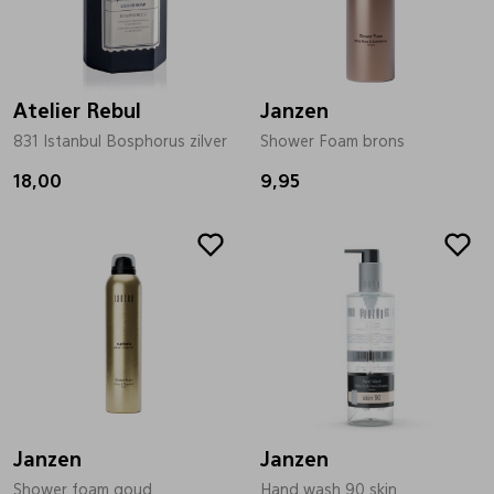
Bandschoenen
Sneakers
Lederen schort
Atelier Rebul
Comfort schoenen
Veterschoenen
Mutsen
Janzen
831 Istanbul Bosphorus zilver
Shower Foam brons
18,00
Instappers
Pantoffels
Onderhoud
9,95
Mocassin
Boots
Onderzetters
Pumps
Laarzen
Pasjeshouders
Sneakers
Regenlaarzen
Petten
Janzen
Janzen
Veterschoenen
Portemonnees
Shower foam goud
Hand wash 90 skin