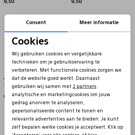
9,50
9,50
Consent
Meer informatie
Cookies
Noodzakelijke cookies
Wij gebruiken cookies en vergelijkbare
Personalisatie cookies
technieken om je gebruikservaring te
verbeteren. Met functionele cookies zorgen we
Analytische cookies
Janzen
Janzen
dat de website goed werkt. Daarnaast
Marketing cookies
Shower gel 04 grijs
Shower gel 22 zwart
gebruiken wij samen met
2 partners
analytische en marketingcookies om jouw
8,50
8,50
gedrag anoniem te analyseren,
gepersonaliseerde content te tonen en
relevante advertenties aan te bieden. Je kunt
zelf bepalen welke cookies je accepteert. Klik op