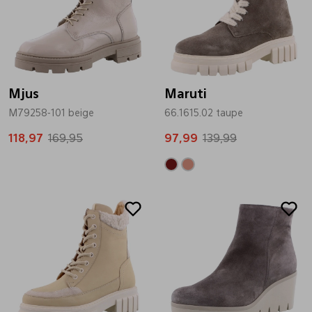
Mjus
Maruti
M79258-101 beige
66.1615.02 taupe
118,97
169,95
97,99
139,99
Sale
Sale