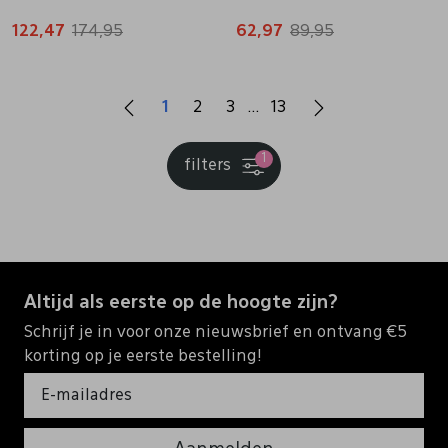
122,47
174,95
62,97
89,95
1
2
3
13
1
filters
Altijd als eerste op de hoogte zijn?
Schrijf je in voor onze nieuwsbrief en ontvang €5
korting op je eerste bestelling!