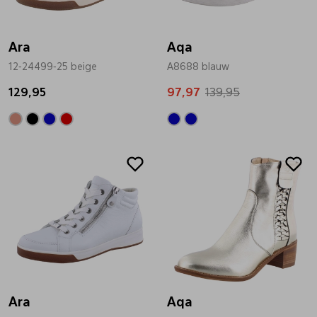
Bandschoenen
Sneakers
Lederen schort
Ara
Aqa
12-24499-25 beige
A8688 blauw
Comfort schoenen
Veterschoenen
Mutsen
129,95
97,97
139,95
Instappers
Pantoffels
Onderhoud
Sale
Sale
Mocassin
Boots
Onderzetters
Pumps
Laarzen
Pasjeshouders
Sneakers
Regenlaarzen
Petten
Veterschoenen
Portemonnees
Ara
Aqa