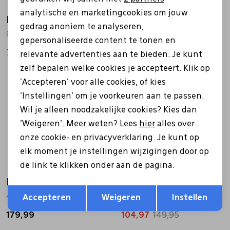
analytische en marketingcookies om jouw
Bull boxer
Rieker
gedrag anoniem te analyseren,
845501E6C beige
W0380 wit
gepersonaliseerde content te tonen en
76,97
109,95
69,99
99,99
relevante advertenties aan te bieden. Je kunt
zelf bepalen welke cookies je accepteert. Klik op
Sale
'Accepteren' voor alle cookies, of kies
'Instellingen' om je voorkeuren aan te passen.
Wil je alleen noodzakelijke cookies? Kies dan
'Weigeren'. Meer weten? Lees
hier
alles over
onze cookie- en privacyverklaring. Je kunt op
elk moment je instellingen wijzigingen door op
de link te klikken onder aan de pagina.
Ecco
Ara
Opslaan
Terug
490103 zwart
12-47377 grijs
Accepteren
Weigeren
Instellen
179,99
104,97
149,95