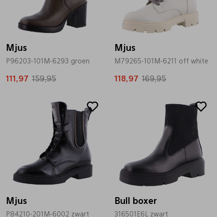
Mjus
Mjus
P96203-101M-6293 groen
M79265-101M-6211 off white
111,97
159,95
118,97
169,95
Sale
Sale
Mjus
Bull boxer
P84210-201M-6002 zwart
316501E6L zwart