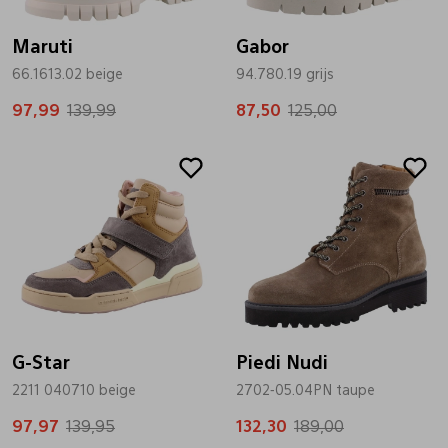
Maruti
Gabor
66.1613.02 beige
94.780.19 grijs
97,99
139,99
87,50
125,00
Sale
Sale
G-Star
Piedi Nudi
2211 040710 beige
2702-05.04PN taupe
97,97
139,95
132,30
189,00