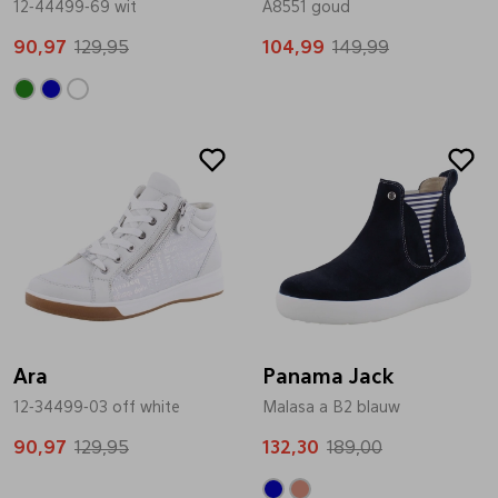
12-44499-69 wit
A8551 goud
Pantoffels
Riemen
90,97
129,95
104,99
149,99
Boots/ Enkellaarsjes
Schoenlepels
Sale
Sale
Laarzen
Sjaal
Regenlaarzen
Sokken
Tassen
Ara
Panama Jack
12-34499-03 off white
Veters
Malasa a B2 blauw
90,97
129,95
132,30
189,00
Zonnekleppen