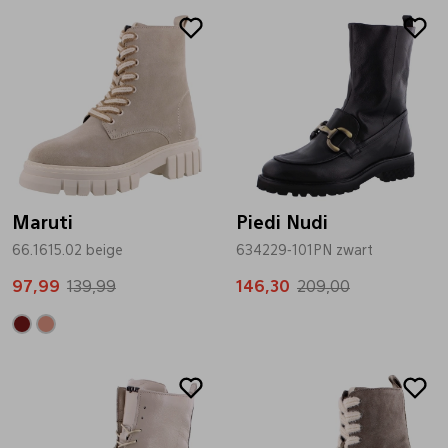
Sale
Sale
Maruti
Piedi Nudi
66.1615.02 beige
634229-101PN zwart
97,99
139,99
146,30
209,00
Sale
Sale