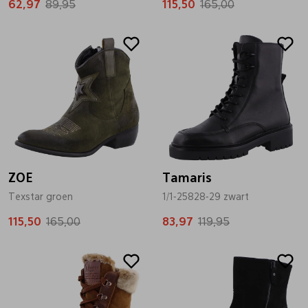
62,97
89,95
115,50
165,00
Sale
Sale
ZOE
Tamaris
Texstar groen
1/1-25828-29 zwart
115,50
165,00
83,97
119,95
Sale