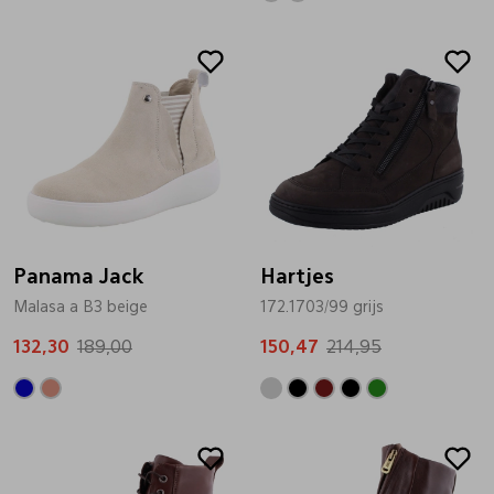
Sale
Sale
Panama Jack
Hartjes
Malasa a B3 beige
172.1703/99 grijs
132,30
189,00
150,47
214,95
Sale