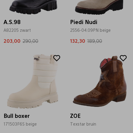
A.S.98
Piedi Nudi
A82205 zwart
2556-04.09PN beige
203,00
290,00
132,30
189,00
Sale
Sale
Bull boxer
ZOE
171503F6S beige
Texstar bruin