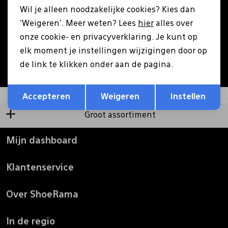
Wil je alleen noodzakelijke cookies? Kies dan
Pantoffels
Riemen
'Weigeren'. Meer weten? Lees
hier
alles over
Aanmelden
onze cookie- en privacyverklaring. Je kunt op
elk moment je instellingen wijzigingen door op
Boots/ Enkellaarsjes
Schoenlepels
Hoe we met je data omgaan? Bekijk dit in onze
de link te klikken onder aan de pagina.
privacyverklaring.
Opslaan
Terug
Laarzen
Sjaal
Accepteren
Weigeren
Instellen
Groot assortiment
Regenlaarzen
Sokken
Mijn dashboard
Tassen
Klantenservice
Veters
Over ShoeRama
Zonnekleppen
In de regio