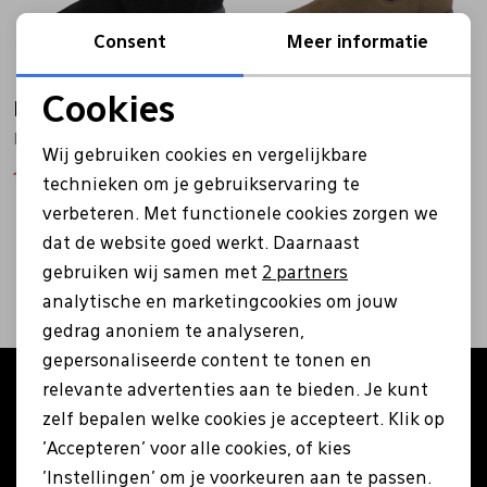
Bandschoenen
Sneakers
Lederen schort
Consent
Meer informatie
Cookies
Mephisto
Comfort schoenen
Veterschoenen
Mutsen
Mephisto
Noodzakelijke cookies
P5138064 Bucksoft 6900 zwart
Fabiola khaki
Wij gebruiken cookies en vergelijkbare
Personalisatie cookies
126,00
Instappers
Pantoffels
Onderhoud
180,00
183,99
229,99
technieken om je gebruikservaring te
verbeteren. Met functionele cookies zorgen we
Analytische cookies
2
filters
dat de website goed werkt. Daarnaast
Mocassin
Boots
Onderzetters
Marketing cookies
gebruiken wij samen met
2 partners
analytische en marketingcookies om jouw
Pumps
Laarzen
Pasjeshouders
gedrag anoniem te analyseren,
gepersonaliseerde content te tonen en
relevante advertenties aan te bieden. Je kunt
Altijd als eerste op de hoogte zijn?
Sneakers
Regenlaarzen
Petten
zelf bepalen welke cookies je accepteert. Klik op
Schrijf je in voor onze nieuwsbrief en ontvang €5
'Accepteren' voor alle cookies, of kies
korting op je eerste bestelling!
Veterschoenen
Portemonnees
'Instellingen' om je voorkeuren aan te passen.