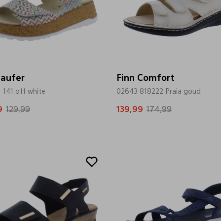
laufer
Finn Comfort
 141 off white
02643 818222 Praia goud
9
129,99
139,99
174,99
Sale