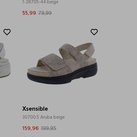
1-28705-44 beige
55,99
79,99
Sale
Xsensible
30700.5 Aruba beige
159,96
199,95