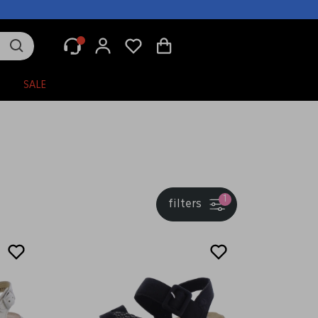
N
SALE
1
filters
Sale