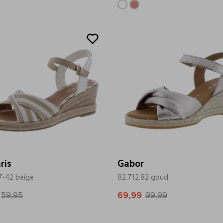
Sale
ris
Gabor
7-42 beige
82.712.82 goud
59,95
69,99
99,99