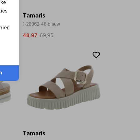
lke
kies
Tamaris
1-28362-46 blauw
hier
48,97
69,95
Sale
n
Tamaris