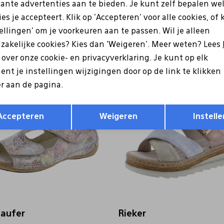
vante advertenties aan te bieden. Je kunt zelf bepalen we
es je accepteert. Klik op 'Accepteren' voor alle cookies, of 
laufer
Warmbat
tellingen' om je voorkeuren aan te passen. Wil je alleen
 H Izzy blauw
36WNL3110 99 zwart
zakelijke cookies? Kies dan 'Weigeren'. Meer weten? Lees
9
129,99
62,99
89,99
s over onze cookie- en privacyverklaring. Je kunt op elk
nt je instellingen wijzigingen door op de link te klikken
Sale
r aan de pagina.
Opslaan
Terug
Accepteren
Weigeren
Instelle
laufer
Rieker