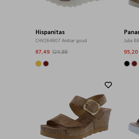
Hispanitas
Pana
CHV264807 Ambar goud
Julia B
87,49
124,99
95,20
Sale
Sale