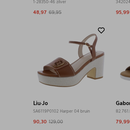
1-28350-46 zilver
342024 
48,97
69,95
95,99
Sale
Sale
Liu·Jo
Gabo
SA6119P0102 Harper 04 bruin
82.761
90,30
129,00
79,99