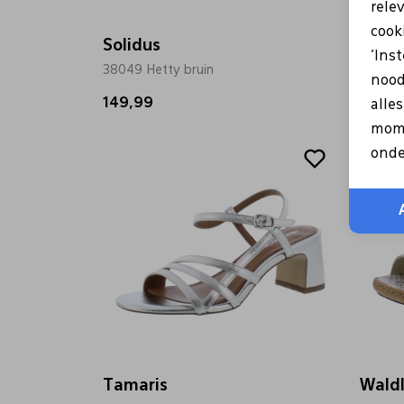
rele
cooki
Solidus
Wald
'Ins
38049 Hetty bruin
962002
nood
149,99
103,9
alle
mome
Sale
Sale
onde
Tamaris
Wald