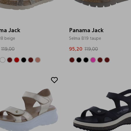
ma Jack
Panama Jack
88 beige
Selma B19 taupe
119,00
95,20
119,00
Sale