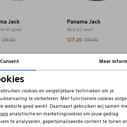
ma Jack
Panama Jack
ine B1 goud
Alice B2 zwart
139,00
127,20
159,00
Consent
Meer inform
Sale
okies
Noodzakelijke cookies
Personalisatie cookies
gebruiken cookies en vergelijkbare technieken om je
uikservaring te verbeteren. Met functionele cookies zorg
Analytische cookies
Marketing cookies
de website goed werkt. Daarnaast gebruiken wij samen m
ners
analytische en marketingcookies om jouw gedrag
iem te analyseren, gepersonaliseerde content te tonen e