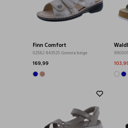
Finn Comfort
Wald
02562 843525 Gomera beige
990001
169,99
103,9
Sale
Sale