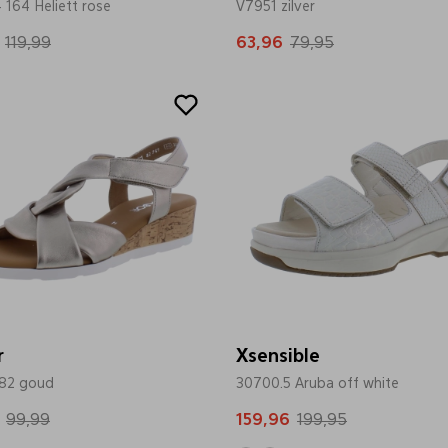
164 Heliett rose
V7951 zilver
119,99
63,96
79,95
Sale
r
Xsensible
.82 goud
30700.5 Aruba off white
99,99
159,96
199,95