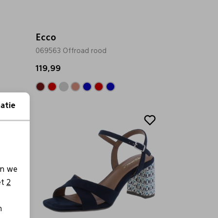
Ecco
069563 Offroad rood
119,99
atie
Sale
en we
et
2
n