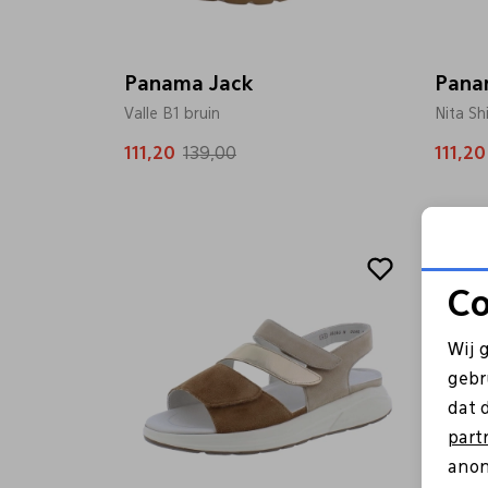
Panama Jack
Pana
Valle B1 bruin
Nita Sh
111,20
139,00
111,20
Sale
Co
Wij 
gebr
dat 
part
anon