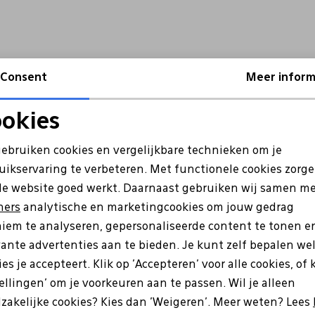
Consent
Meer inform
okies
Noodzakelijke cookies
Personalisatie cookies
gebruiken cookies en vergelijkbare technieken om je
uikservaring te verbeteren. Met functionele cookies zorg
Analytische cookies
Marketing cookies
de website goed werkt. Daarnaast gebruiken wij samen m
ners
analytische en marketingcookies om jouw gedrag
iem te analyseren, gepersonaliseerde content te tonen e
vante advertenties aan te bieden. Je kunt zelf bepalen we
es je accepteert. Klik op 'Accepteren' voor alle cookies, of 
tellingen' om je voorkeuren aan te passen. Wil je alleen
e zijn?
zakelijke cookies? Kies dan 'Weigeren'. Meer weten? Lees