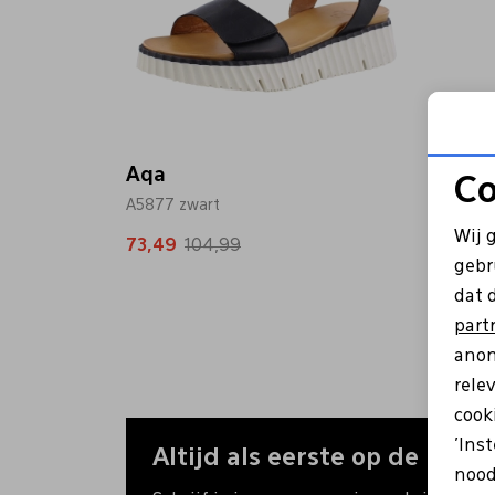
Aqa
Co
A5877 zwart
Wij 
73,49
104,99
gebr
dat 
part
anon
rele
cooki
'Ins
Altijd als eerste op de hoogt
nood