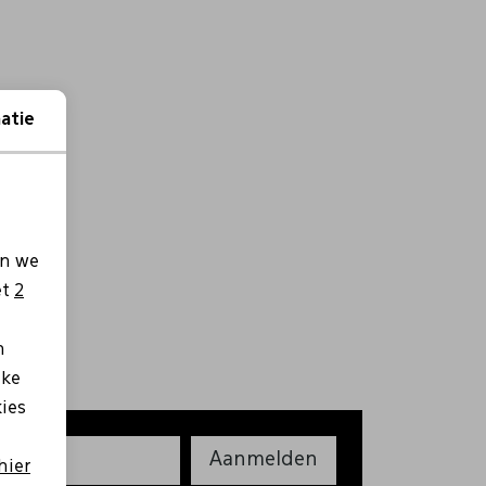
atie
en we
et
2
n
lke
kies
Aanmelden
hier