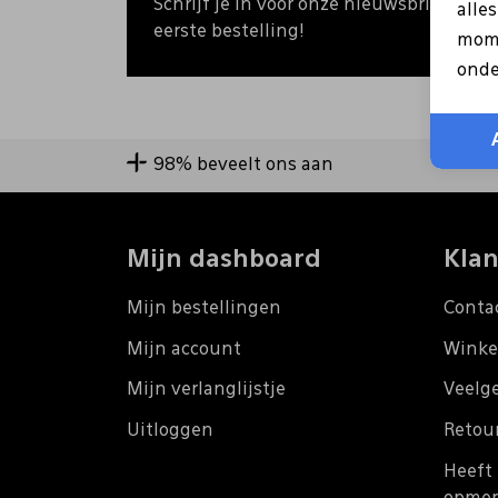
Schrijf je in voor onze nieuwsbrief en o
alle
eerste bestelling!
mome
onde
98% beveelt ons aan
Mijn dashboard
Klan
Mijn bestellingen
Conta
Mijn account
Winke
Mijn verlanglijstje
Veelg
Uitloggen
Retou
Heeft 