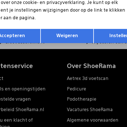
ntvang €5 korting op je
s over onze cookie- en privacyverklaring. Je kunt op elk
Hoe we met je data omgaan?
nt je instellingen wijzigingen door op de link te klikken
r aan de pagina.
Opslaan
Terug
Accepteren
Weigeren
Instelle
Groot assortiment
Wij scoren een 
tenservice
Over ShoeRama
ct
Aetrex 3d voetscan
ls en openingstijden
Pedicure
estelde vragen
Podotherapie
rbeleid ShoeRama.nl
Vacatures ShoeRama
u een klacht of
Algemene voorwaarden