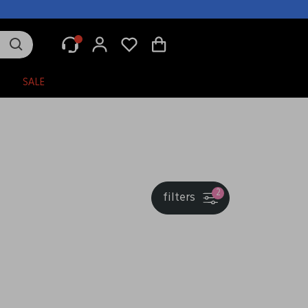
N
SALE
2
filters