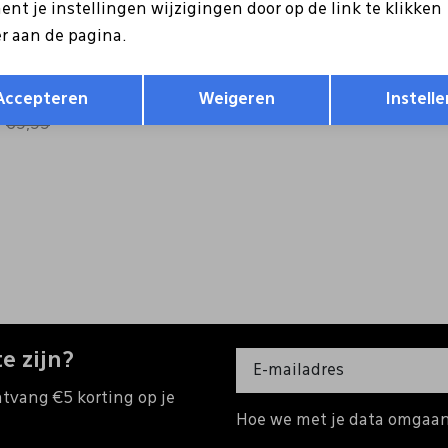
nt je instellingen wijzigingen door op de link te klikken
r aan de pagina.
ris
Opslaan
Terug
9-42 oranje
Accepteren
Weigeren
Instelle
69,99
e zijn?
ntvang €5 korting op je
Hoe we met je data omgaan?