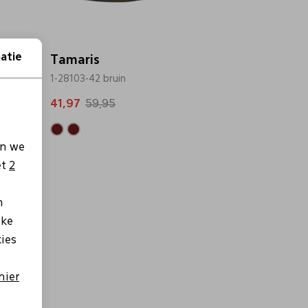
atie
Tamaris
1-28103-42 bruin
41,97
59,95
en we
et
2
n
lke
kies
hier