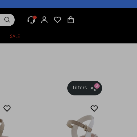
N
SALE
2
filters
Sale