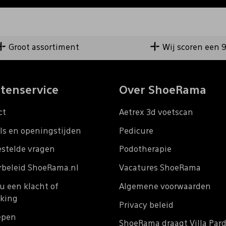
Groot assortiment
Wij scoren een 
tenservice
Over ShoeRama
ct
Aetrex 3d voetscan
ls en openingstijden
Pedicure
estelde vragen
Podotherapie
rbeleid ShoeRama.nl
Vacatures ShoeRama
u een klacht of
Algemene voorwaarden
king
Privacy beleid
epen
ShoeRama draagt Villa Par