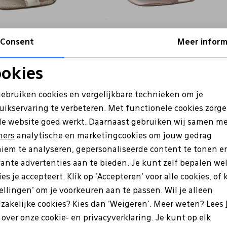
Consent
Meer inform
ris
Tamaris
0-44 goud
1-28204-42 rose
okies
69,95
41,97
59,95
Noodzakelijke cookies
Personalisatie cookies
gebruiken cookies en vergelijkbare technieken om je
uikservaring te verbeteren. Met functionele cookies zorg
Analytische cookies
Marketing cookies
de website goed werkt. Daarnaast gebruiken wij samen m
ners
analytische en marketingcookies om jouw gedrag
iem te analyseren, gepersonaliseerde content te tonen e
vante advertenties aan te bieden. Je kunt zelf bepalen we
es je accepteert. Klik op 'Accepteren' voor alle cookies, of 
tellingen' om je voorkeuren aan te passen. Wil je alleen
zakelijke cookies? Kies dan 'Weigeren'. Meer weten? Lees
s over onze cookie- en privacyverklaring. Je kunt op elk