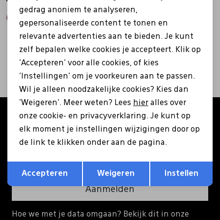
gedrag anoniem te analyseren,
Pantoffels
Riemen
gepersonaliseerde content te tonen en
relevante advertenties aan te bieden. Je kunt
2
zelf bepalen welke cookies je accepteert. Klik op
filters
Boots/ Enkellaarsjes
Schoenlepels
'Accepteren' voor alle cookies, of kies
'Instellingen' om je voorkeuren aan te passen.
Laarzen
Sjaal
Wil je alleen noodzakelijke cookies? Kies dan
'Weigeren'. Meer weten? Lees
hier
alles over
onze cookie- en privacyverklaring. Je kunt op
Regenlaarzen
Sokken
Altijd als eerste op de hoogte zijn?
elk moment je instellingen wijzigingen door op
Schrijf je in voor onze nieuwsbrief en ontvang €5
de link te klikken onder aan de pagina.
korting op je eerste bestelling!
Tassen
Opslaan
Terug
Accepteren
Weigeren
Instellen
Veters
Aanmelden
Zonnekleppen
Hoe we met je data omgaan? Bekijk dit in onze