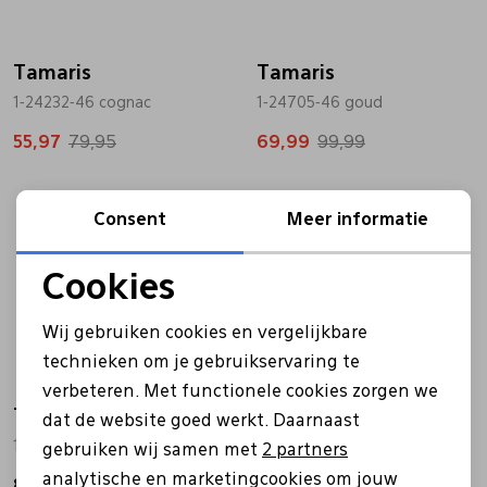
Bandschoenen
Sneakers
Lederen schort
Tamaris
Tamaris
1-24232-46 cognac
1-24705-46 goud
Comfort schoenen
Veterschoenen
Mutsen
55,97
79,95
69,99
99,99
Instappers
Pantoffels
Onderhoud
Consent
Meer informatie
Mocassin
Boots
Onderzetters
Cookies
Noodzakelijke cookies
Pumps
Laarzen
Pasjeshouders
Wij gebruiken cookies en vergelijkbare
Personalisatie cookies
technieken om je gebruikservaring te
verbeteren. Met functionele cookies zorgen we
Sneakers
Regenlaarzen
Petten
Analytische cookies
Tamaris
Tamaris
dat de website goed werkt. Daarnaast
Marketing cookies
1-24251-47 bruin
1-24251-47 taupe
gebruiken wij samen met
2 partners
Veterschoenen
Portemonnees
analytische en marketingcookies om jouw
89,99
89,99