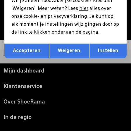
Wil je alleen noodzakelijke cookies? Kies dan
Aanmelden
'Weigeren'. Meer weten? Lees
hier
alles over
Pantoffels
Riemen
onze cookie- en privacyverklaring. Je kunt op
Hoe we met je data omgaan? Bekijk dit in onze
elk moment je instellingen wijzigingen door op
privacyverklaring.
Boots/ Enkellaarsjes
Schoenlepels
de link te klikken onder aan de pagina.
Opslaan
Terug
Laarzen
Sjaal
Accepteren
Weigeren
Instellen
Groot assortiment
Regenlaarzen
Sokken
Mijn dashboard
Klantenservice
Tassen
Over ShoeRama
Veters
In de regio
Zonnekleppen