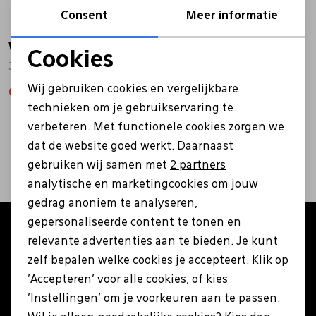
Consent
Meer informatie
Bandschoenen
Sneakers
Lederen schort
Warmbat
Cookies
36WNL3110 99 zwart
Noodzakelijke cookies
Comfort schoenen
Veterschoenen
Mutsen
Wij gebruiken cookies en vergelijkbare
62,99
89,99
Personalisatie cookies
technieken om je gebruikservaring te
Instappers
Pantoffels
Onderhoud
verbeteren. Met functionele cookies zorgen we
Analytische cookies
2
filters
dat de website goed werkt. Daarnaast
Marketing cookies
Mocassin
Boots
Onderzetters
gebruiken wij samen met
2 partners
analytische en marketingcookies om jouw
gedrag anoniem te analyseren,
Pumps
Laarzen
Pasjeshouders
gepersonaliseerde content te tonen en
Altijd als eerste op de hoogte zijn?
relevante advertenties aan te bieden. Je kunt
Schrijf je in voor onze nieuwsbrief en ontvang €5
Sneakers
Regenlaarzen
Petten
zelf bepalen welke cookies je accepteert. Klik op
korting op je eerste bestelling!
'Accepteren' voor alle cookies, of kies
'Instellingen' om je voorkeuren aan te passen.
Veterschoenen
Portemonnees