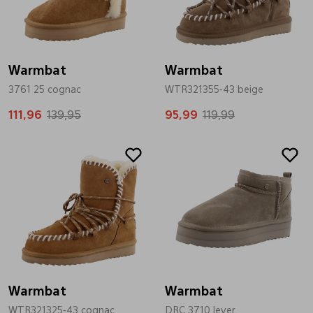
Bandschoenen
Sneakers
Lederen schort
Warmbat
Comfort schoenen
Veterschoenen
Mutsen
Warmbat
3761 25 cognac
WTR321355-43 beige
111,96
Instappers
Pantoffels
Onderhoud
139,95
95,99
119,99
Sale
Sale
Mocassin
Boots
Onderzetters
Pumps
Laarzen
Pasjeshouders
Sneakers
Regenlaarzen
Petten
Warmbat
Warmbat
Veterschoenen
Portemonnees
WTR321325-43 cognac
DRC 3710 lever