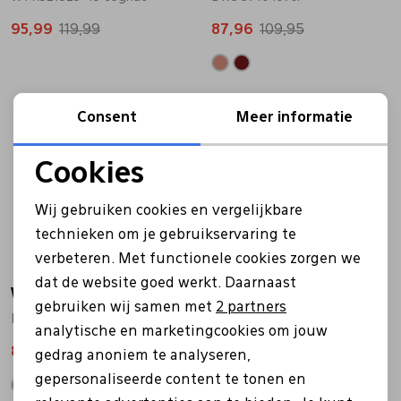
95,99
119,99
87,96
109,95
Pantoffels
Riemen
Boots/ Enkellaarsjes
Schoenlepels
Sale
Sale
Consent
Meer informatie
Laarzen
Sjaal
Cookies
Noodzakelijke cookies
Wij gebruiken cookies en vergelijkbare
Regenlaarzen
Sokken
Personalisatie cookies
technieken om je gebruikservaring te
verbeteren. Met functionele cookies zorgen we
Analytische cookies
Tassen
dat de website goed werkt. Daarnaast
Warmbat
Warmbat
Marketing cookies
gebruiken wij samen met
2 partners
DRC 3710 cognac
WLY3719 cognac
Veters
analytische en marketingcookies om jouw
87,96
109,95
95,99
119,99
gedrag anoniem te analyseren,
gepersonaliseerde content te tonen en
Zonnekleppen