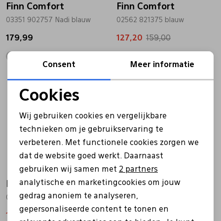
Finn Comfort
Finn Comfort
03351 902757 Nadi blauw
02562 821375 blauw
Pantoffels
Riemen
179,99
127,20
159,00
Boots/ Enkellaarsjes
Schoenlepels
Consent
Meer informatie
Sale
Sale
Laarzen
Sjaal
Cookies
Noodzakelijke cookies
Wij gebruiken cookies en vergelijkbare
Regenlaarzen
Sokken
Personalisatie cookies
technieken om je gebruikservaring te
verbeteren. Met functionele cookies zorgen we
Analytische cookies
Tassen
dat de website goed werkt. Daarnaast
Marketing cookies
gebruiken wij samen met
2 partners
Veters
analytische en marketingcookies om jouw
Finn Comfort
Finn Comfort
gedrag anoniem te analyseren,
02666 grijs
02106 blauw
gepersonaliseerde content te tonen en
Zonnekleppen
159,20
199,00
143,20
179,00