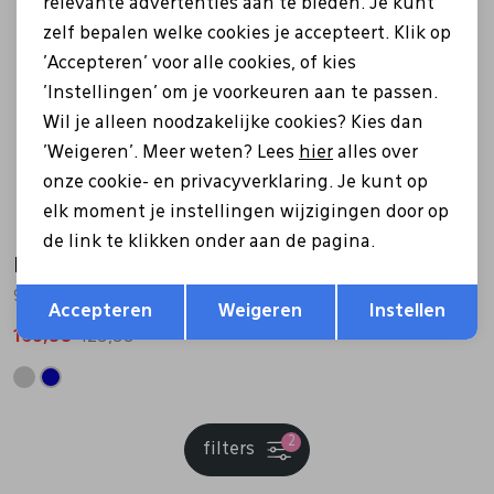
relevante advertenties aan te bieden. Je kunt
zelf bepalen welke cookies je accepteert. Klik op
Sale
'Accepteren' voor alle cookies, of kies
'Instellingen' om je voorkeuren aan te passen.
Wil je alleen noodzakelijke cookies? Kies dan
'Weigeren'. Meer weten? Lees
hier
alles over
onze cookie- en privacyverklaring. Je kunt op
elk moment je instellingen wijzigingen door op
de link te klikken onder aan de pagina.
Finn Comfort
Opslaan
Terug
962001 189 Izzy grijs
Accepteren
Weigeren
Instellen
103,99
129,99
2
filters