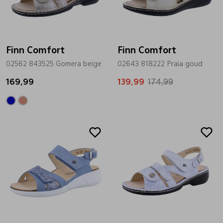
Bandschoenen
Sneakers
Lederen schort
Finn Comfort
Comfort schoenen
Veterschoenen
Mutsen
Finn Comfort
02562 843525 Gomera beige
02643 818222 Praia goud
169,99
Instappers
Pantoffels
Onderhoud
139,99
174,99
Mocassin
Boots
Onderzetters
Sale
Pumps
Laarzen
Pasjeshouders
Sneakers
Regenlaarzen
Petten
Veterschoenen
Portemonnees