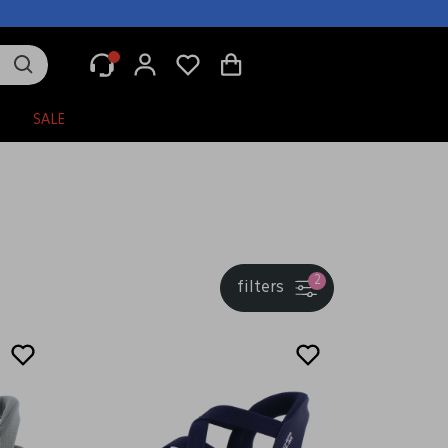
N
SALE
2
filters
Sale