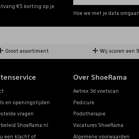
ntvang €5 korting op je
Hoe we met je data omgaan?
Groot assortiment
Wij scoren een 
tenservice
Over ShoeRama
ct
Aetrex 3d voetscan
ls en openingstijden
Pedicure
estelde vragen
Podotherapie
rbeleid ShoeRama.nl
Vacatures ShoeRama
u een klacht of
Algemene voorwaarden