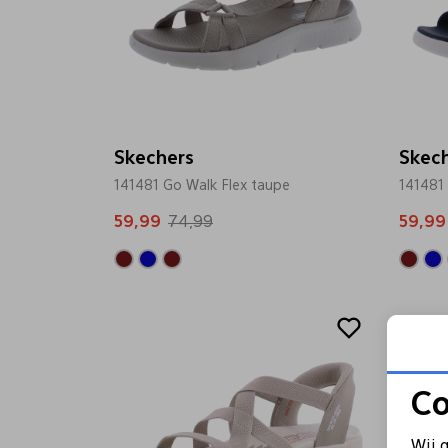
Skechers
Skec
141481 Go Walk Flex taupe
141481
59,99
74,99
59,99
Sale
Co
Wij 