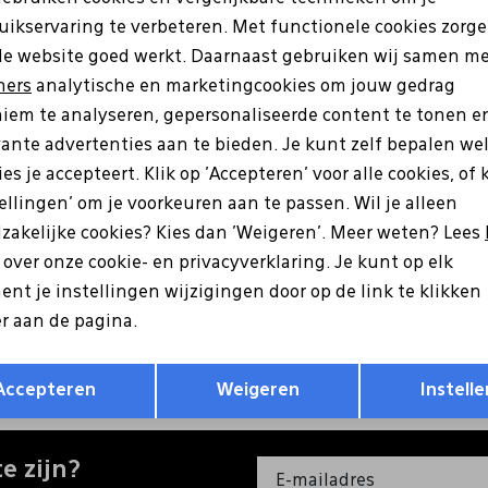
uikservaring te verbeteren. Met functionele cookies zorg
Analytische cookies
Marketing cookies
de website goed werkt. Daarnaast gebruiken wij samen m
ners
analytische en marketingcookies om jouw gedrag
iem te analyseren, gepersonaliseerde content te tonen e
vante advertenties aan te bieden. Je kunt zelf bepalen we
es je accepteert. Klik op 'Accepteren' voor alle cookies, of 
tellingen' om je voorkeuren aan te passen. Wil je alleen
zakelijke cookies? Kies dan 'Weigeren'. Meer weten? Lees
s over onze cookie- en privacyverklaring. Je kunt op elk
nt je instellingen wijzigingen door op de link te klikken
r aan de pagina.
Opslaan
Terug
Accepteren
Weigeren
Instelle
e zijn?