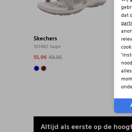
gebr
dat 
part
anon
Skechers
rele
163460 taupe
cooki
'Ins
55,96
69,95
nood
alle
mome
onde
Altijd als eerste op de hoogt