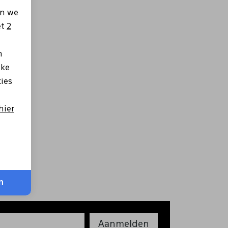
en we
et
2
n
lke
kies
hier
n
Aanmelden