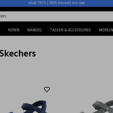
sinds 1970 | 98% beveelt ons aan
HEREN
WANDEL
TASSEN & ACCESSOIRES
MERKE
 Skechers
Sale