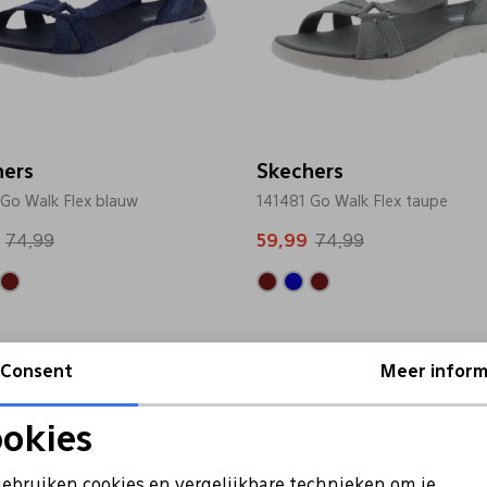
hers
Skechers
 Go Walk Flex blauw
141481 Go Walk Flex taupe
74,99
59,99
74,99
Consent
Meer inform
okies
Noodzakelijke cookies
Personalisatie cookies
gebruiken cookies en vergelijkbare technieken om je