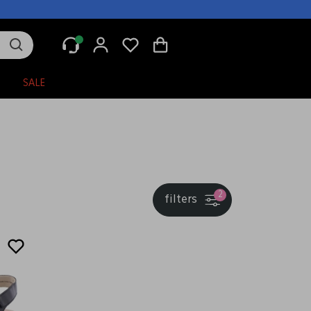
N
SALE
2
filters