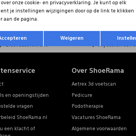
ntvang €5 korting op je
s over onze cookie- en privacyverklaring. Je kunt op elk
Hoe we met je data omgaan?
nt je instellingen wijzigingen door op de link te klikken
r aan de pagina.
Opslaan
Terug
Accepteren
Weigeren
Instelle
Groot assortiment
Wij scoren een 
tenservice
Over ShoeRama
ct
Aetrex 3d voetscan
ls en openingstijden
Pedicure
estelde vragen
Podotherapie
rbeleid ShoeRama.nl
Vacatures ShoeRama
u een klacht of
Algemene voorwaarden