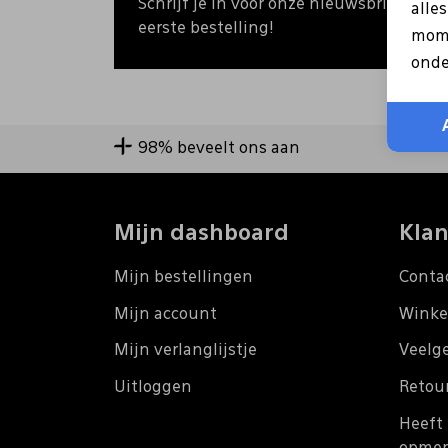
Schrijf je in voor onze nieuwsbrief en o
alle
eerste bestelling!
mome
onde
98% beveelt ons aan
Mijn dashboard
Klan
Mijn bestellingen
Conta
Mijn account
Winke
Mijn verlanglijstje
Veelg
Uitloggen
Retou
Heeft 