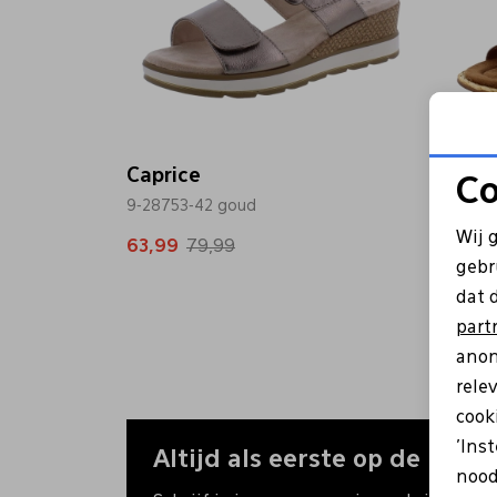
Caprice
Capri
Co
9-28753-42 goud
9-2830
Wij 
63,99
79,99
55,99
gebr
dat 
part
anon
rele
cooki
'Ins
Altijd als eerste op de hoogt
nood