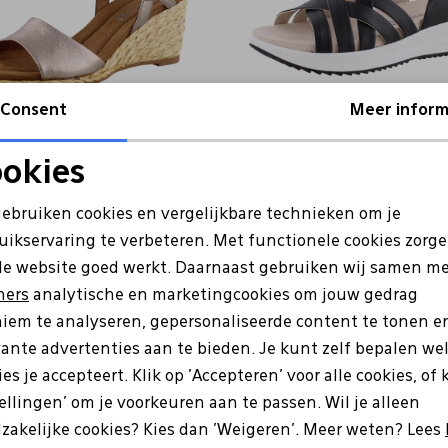
Consent
Meer inform
ce
Caprice
okies
7-42 brons
9-28708-42 zwart
Noodzakelijke cookies
Personalisatie cookies
gebruiken cookies en vergelijkbare technieken om je
79,99
55,99
79,99
uikservaring te verbeteren. Met functionele cookies zorg
Analytische cookies
Marketing cookies
de website goed werkt. Daarnaast gebruiken wij samen m
ners
analytische en marketingcookies om jouw gedrag
iem te analyseren, gepersonaliseerde content te tonen e
vante advertenties aan te bieden. Je kunt zelf bepalen we
es je accepteert. Klik op 'Accepteren' voor alle cookies, of 
tellingen' om je voorkeuren aan te passen. Wil je alleen
e zijn?
zakelijke cookies? Kies dan 'Weigeren'. Meer weten? Lees