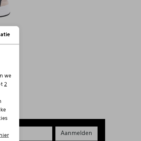
atie
en we
et
2
n
lke
kies
Aanmelden
hier