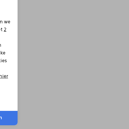
en we
et
2
n
lke
kies
hier
n