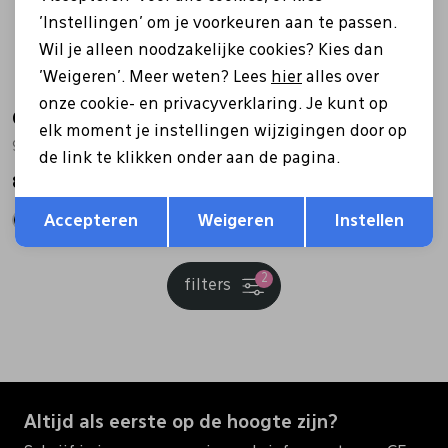
'Instellingen' om je voorkeuren aan te passen.
Wil je alleen noodzakelijke cookies? Kies dan
'Weigeren'. Meer weten? Lees
hier
alles over
onze cookie- en privacyverklaring. Je kunt op
Caprice
Caprice
elk moment je instellingen wijzigingen door op
9-25507-47 zwart
9-25507-47 bruin
de link te klikken onder aan de pagina.
89,99
89,99
Opslaan
Terug
Accepteren
Weigeren
Instellen
2
filters
Altijd als eerste op de hoogte zijn?