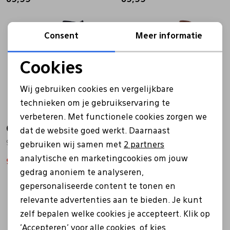
Pantoffels
Riemen
Sale
Sale
Consent
Meer informatie
Boots/ Enkellaarsjes
Schoenlepels
Cookies
Noodzakelijke cookies
Laarzen
Sjaal
Wij gebruiken cookies en vergelijkbare
Personalisatie cookies
technieken om je gebruikservaring te
verbeteren. Met functionele cookies zorgen we
Analytische cookies
Regenlaarzen
Sokken
Caprice
Caprice
dat de website goed werkt. Daarnaast
Marketing cookies
9-25514 zwart
9/9-25517 bruin
gebruiken wij samen met
2 partners
Tassen
analytische en marketingcookies om jouw
95,99
119,99
95,99
119,99
gedrag anoniem te analyseren,
gepersonaliseerde content te tonen en
Veters
relevante advertenties aan te bieden. Je kunt
zelf bepalen welke cookies je accepteert. Klik op
Zonnekleppen
'Accepteren' voor alle cookies, of kies