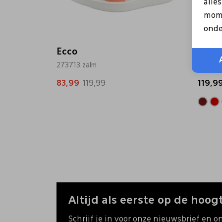
alle
mome
onde
Ecco
Ecco
273713 zalm
069563
83,99
119,99
119,9
Altijd als eerste op de hoogt
Schrijf je in voor onze nieuwsbrief en o