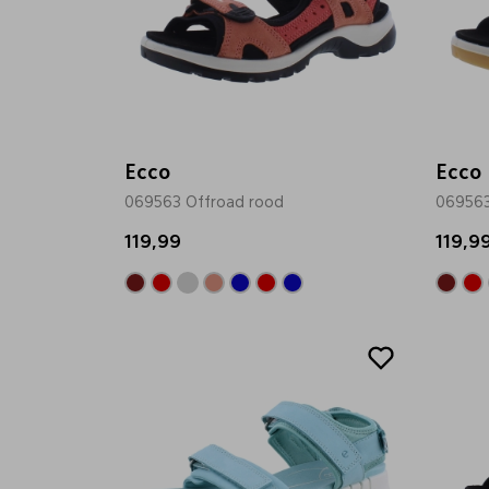
Ecco
Ecco
069563 Offroad rood
069563
119,99
119,9
Sale