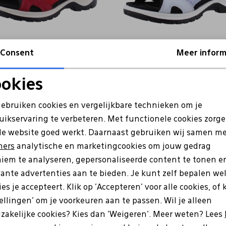
Consent
Meer inform
Ecco
okies
 Offroad rood
069563 Offroad licht blauw
Noodzakelijke cookies
Personalisatie cookies
9
119,99
gebruiken cookies en vergelijkbare technieken om je
uikservaring te verbeteren. Met functionele cookies zorg
Analytische cookies
Marketing cookies
de website goed werkt. Daarnaast gebruiken wij samen m
ners
analytische en marketingcookies om jouw gedrag
iem te analyseren, gepersonaliseerde content te tonen e
vante advertenties aan te bieden. Je kunt zelf bepalen we
es je accepteert. Klik op 'Accepteren' voor alle cookies, of 
tellingen' om je voorkeuren aan te passen. Wil je alleen
zakelijke cookies? Kies dan 'Weigeren'. Meer weten? Lees