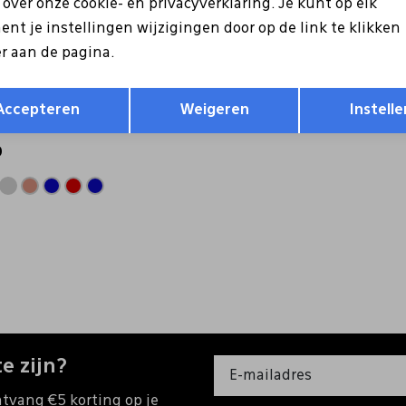
s over onze cookie- en privacyverklaring. Je kunt op elk
nt je instellingen wijzigingen door op de link te klikken
r aan de pagina.
Opslaan
Terug
Accepteren
Weigeren
Instelle
 Offroad beige
9
e zijn?
ntvang €5 korting op je