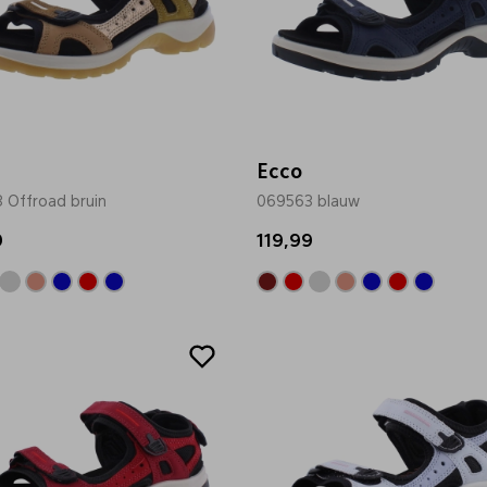
Ecco
 Offroad bruin
069563 blauw
9
119,99