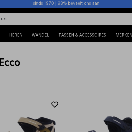
sinds 1970 | 98% beveelt ons aan
HEREN
WANDEL
TASSEN & ACCESSOIRES
MERKE
Ecco