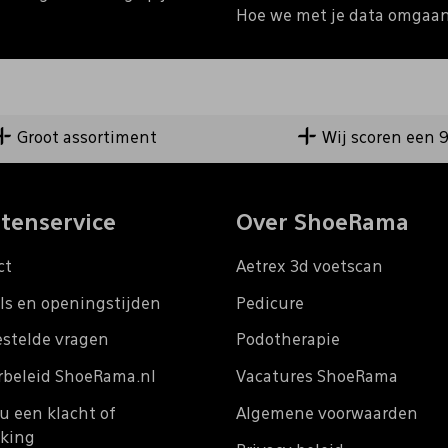
Hoe we met je data omgaan?
Groot assortiment
Wij scoren een 
tenservice
Over ShoeRama
ct
Aetrex 3d voetscan
ls en openingstijden
Pedicure
estelde vragen
Podotherapie
rbeleid ShoeRama.nl
Vacatures ShoeRama
u een klacht of
Algemene voorwaarden
king