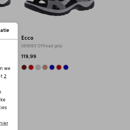
atie
Ecco
069563 Offroad grijs
119,99
en we
et
2
n
lke
kies
hier