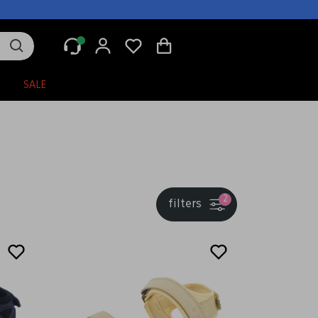
N
SALE
2
filters
Sale