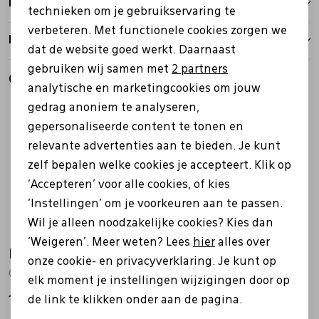
Bezorgen
Personalisatie cookies
technieken om je gebruikservaring te
verbeteren. Met functionele cookies zorgen we
Analytische cookies
Retourbeleid
dat de website goed werkt. Daarnaast
Marketing cookies
gebruiken wij samen met
2 partners
Gerelateerde producten
analytische en marketingcookies om jouw
gedrag anoniem te analyseren,
gepersonaliseerde content te tonen en
relevante advertenties aan te bieden. Je kunt
zelf bepalen welke cookies je accepteert. Klik op
'Accepteren' voor alle cookies, of kies
'Instellingen' om je voorkeuren aan te passen.
Wil je alleen noodzakelijke cookies? Kies dan
'Weigeren'. Meer weten? Lees
hier
alles over
Ecco
Ecco
onze cookie- en privacyverklaring. Je kunt op
069563 Offroad rood
069563 Offroad bruin
elk moment je instellingen wijzigingen door op
de link te klikken onder aan de pagina.
119,99
119,99