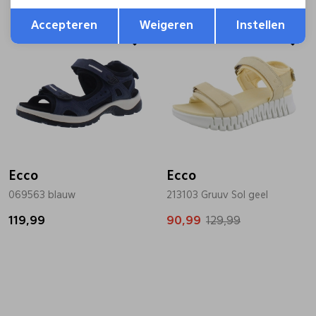
Opslaan
Terug
Accepteren
Weigeren
Instellen
Sale
Ecco
Ecco
069563 blauw
213103 Gruuv Sol geel
119,99
90,99
129,99