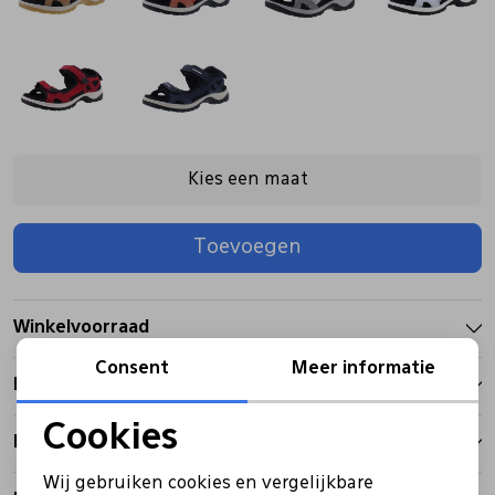
Pantoffels
Riemen
Boots/ Enkellaarsjes
Schoenlepels
Kies een maat
Laarzen
Sjaal
Toevoegen
Regenlaarzen
Sokken
Winkelvoorraad
Tassen
Consent
Meer informatie
Kenmerken
Veters
Cookies
Betalen
Noodzakelijke cookies
Zonnekleppen
Wij gebruiken cookies en vergelijkbare