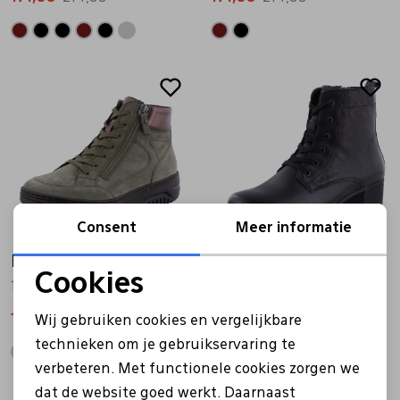
Sale
Sale
Consent
Meer informatie
Hartjes
Hartjes
Cookies
172.1707/21 Soul groen
172.0242-99 zwart
Noodzakelijke cookies
157,49
224,99
153,99
219,99
Wij gebruiken cookies en vergelijkbare
Personalisatie cookies
technieken om je gebruikservaring te
verbeteren. Met functionele cookies zorgen we
Analytische cookies
dat de website goed werkt. Daarnaast
Sale
Sale