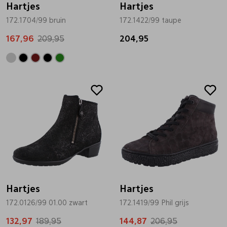
Hartjes
Hartjes
172.1704/99 bruin
172.1422/99 taupe
Pantoffels
Riemen
167,96
209,95
204,95
Boots/ Enkellaarsjes
Schoenlepels
Sale
Sale
Laarzen
Sjaal
Regenlaarzen
Sokken
Tassen
Veters
Hartjes
Hartjes
172.0126/99 01.00 zwart
172.1419/99 Phil grijs
Zonnekleppen
132,97
189,95
144,87
206,95