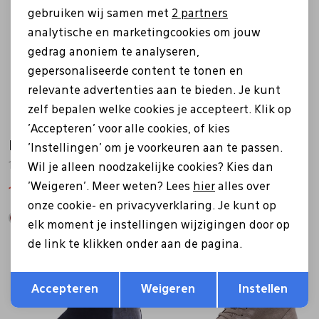
Marketing cookies
gebruiken wij samen met
2 partners
analytische en marketingcookies om jouw
gedrag anoniem te analyseren,
gepersonaliseerde content te tonen en
relevante advertenties aan te bieden. Je kunt
zelf bepalen welke cookies je accepteert. Klik op
'Accepteren' voor alle cookies, of kies
Hartjes
Hartjes
'Instellingen' om je voorkeuren aan te passen.
172.2201/30 taupe
172.2201/30 zwart
Wil je alleen noodzakelijke cookies? Kies dan
'Weigeren'. Meer weten? Lees
hier
alles over
150,49
214,99
150,49
214,99
onze cookie- en privacyverklaring. Je kunt op
elk moment je instellingen wijzigingen door op
de link te klikken onder aan de pagina.
Sale
Sale
Opslaan
Terug
Accepteren
Weigeren
Instellen