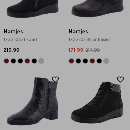
Hartjes
Hartjes
172.2201/21 zwart
172.2202/30 antrasiet
219,99
171,99
214,99
Sale