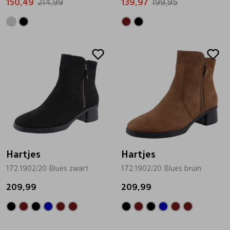
150,49
214,99
139,97
199,95
Hartjes
Hartjes
172.1902/20 Blues zwart
172.1902/20 Blues bruin
209,99
209,99