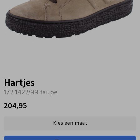
Bandschoenen
Sneakers
Lederen schort
Comfort schoenen
Veterschoenen
Mutsen
Instappers
Pantoffels
Onderhoud
Mocassin
Boots
Onderzetters
Hartjes
172.1422/99 taupe
Pumps
Laarzen
Pasjeshouders
204,95
Sneakers
Regenlaarzen
Petten
Kies een maat
Veterschoenen
Portemonnees