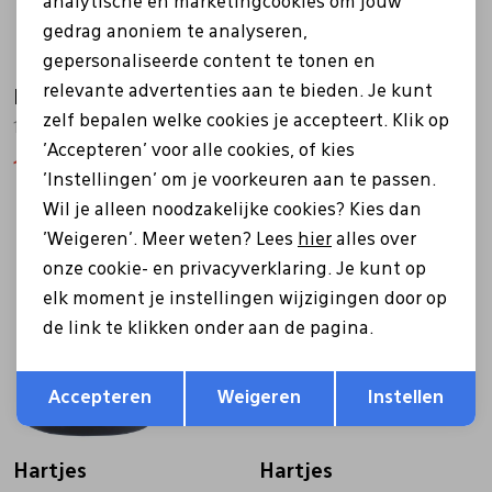
analytische en marketingcookies om jouw
gedrag anoniem te analyseren,
gepersonaliseerde content te tonen en
relevante advertenties aan te bieden. Je kunt
Hartjes
Hartjes
zelf bepalen welke cookies je accepteert. Klik op
172.1707/21 Soul groen
172.0246/34 grijs
'Accepteren' voor alle cookies, of kies
157,49
224,99
171,99
214,99
'Instellingen' om je voorkeuren aan te passen.
Wil je alleen noodzakelijke cookies? Kies dan
'Weigeren'. Meer weten? Lees
hier
alles over
Sale
onze cookie- en privacyverklaring. Je kunt op
elk moment je instellingen wijzigingen door op
de link te klikken onder aan de pagina.
Opslaan
Terug
Accepteren
Weigeren
Instellen
Hartjes
Hartjes