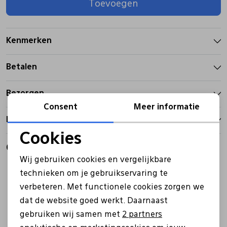
Toevoegen
Pantoffels
Riemen
Kenmerken
Boots/ Enkellaarsjes
Schoenlepels
Betalen
Laarzen
Sjaal
Bezorgen
Consent
Meer informatie
Retourbeleid
Regenlaarzen
Sokken
Cookies
Noodzakelijke cookies
Gerelateerde producten
Tassen
Wij gebruiken cookies en vergelijkbare
Sale
Sale
Personalisatie cookies
technieken om je gebruikservaring te
Veters
verbeteren. Met functionele cookies zorgen we
Analytische cookies
dat de website goed werkt. Daarnaast
Marketing cookies
gebruiken wij samen met
2 partners
Zonnekleppen