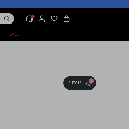
N
SALE
2
filters