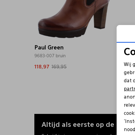
Paul Green
Co
9683-007 bruin
Wij 
118,97
169,95
gebr
dat 
part
anon
rele
cooki
'Ins
Altijd als eerste op de hoogt
nood