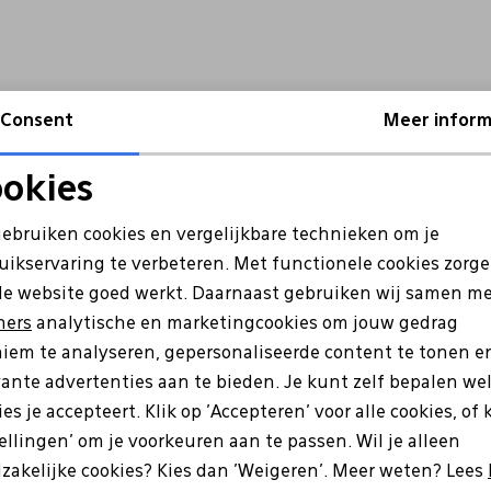
Consent
Meer inform
okies
Noodzakelijke cookies
Personalisatie cookies
gebruiken cookies en vergelijkbare technieken om je
uikservaring te verbeteren. Met functionele cookies zorg
Analytische cookies
Marketing cookies
de website goed werkt. Daarnaast gebruiken wij samen m
ners
analytische en marketingcookies om jouw gedrag
iem te analyseren, gepersonaliseerde content te tonen e
vante advertenties aan te bieden. Je kunt zelf bepalen we
es je accepteert. Klik op 'Accepteren' voor alle cookies, of 
tellingen' om je voorkeuren aan te passen. Wil je alleen
e zijn?
zakelijke cookies? Kies dan 'Weigeren'. Meer weten? Lees