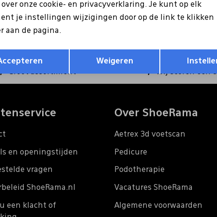
ntvang €5 korting op je
s over onze cookie- en privacyverklaring. Je kunt op elk
Hoe we met je data omgaan?
nt je instellingen wijzigingen door op de link te klikken
r aan de pagina.
Opslaan
Terug
Accepteren
Weigeren
Instelle
Groot assortiment
Wij scoren een 
tenservice
Over ShoeRama
ct
Aetrex 3d voetscan
ls en openingstijden
Pedicure
estelde vragen
Podotherapie
rbeleid ShoeRama.nl
Vacatures ShoeRama
u een klacht of
Algemene voorwaarden