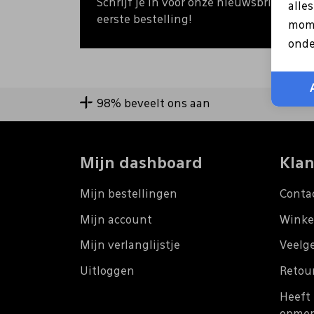
Schrijf je in voor onze nieuwsbrief en o
alle
eerste bestelling!
mome
onde
98% beveelt ons aan
Mijn dashboard
Klan
Mijn bestellingen
Conta
Mijn account
Winke
Mijn verlanglijstje
Veelg
Uitloggen
Retou
Heeft 