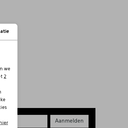
atie
en we
et
2
n
lke
kies
Aanmelden
hier