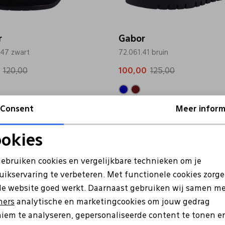
r
Gabor
.47 zwart
72.061.41 bruin
120,00
100,00
125,00
Consent
Meer inform
Sale
okies
Noodzakelijke cookies
Personalisatie cookies
gebruiken cookies en vergelijkbare technieken om je
uikservaring te verbeteren. Met functionele cookies zorg
Analytische cookies
Marketing cookies
de website goed werkt. Daarnaast gebruiken wij samen m
ners
analytische en marketingcookies om jouw gedrag
iem te analyseren, gepersonaliseerde content te tonen e