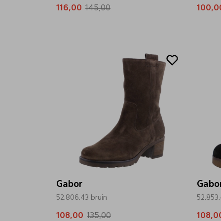
116,00
145,00
100,0
Sale
Sale
Gabor
Gabo
52.806.43 bruin
52.853
108,00
135,00
108,0