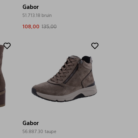
Gabor
51.713.18 bruin
108,00
135,00
Sale
Gabor
56.887.30 taupe