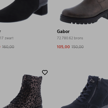
r
Gabor
17 zwart
72.780.62 brons
0
160,00
105,00
150,00
Sale