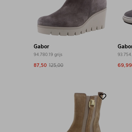
Gabor
Gabo
94.780.19 grijs
93.754.
87,50
125,00
69,99
Sale
Sale