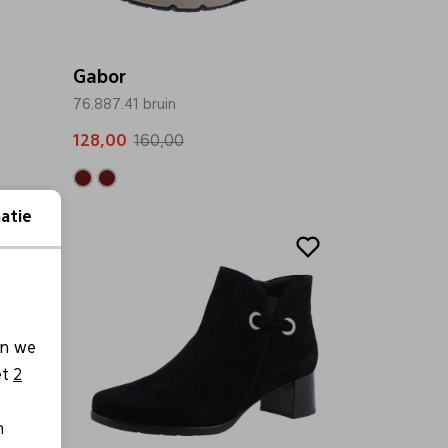
Gabor
76.887.41 bruin
128,00
160,00
atie
Sale
en we
et
2
n