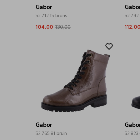
Gabor
Gabo
52.712.15 brons
52.792
104,00
130,00
112,0
Sale
Sale
Gabor
Gabo
52.765.81 bruin
52.823