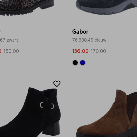
r
Gabor
.67 zwart
76.888.46 blauw
0
150,00
136,00
170,00
Sale