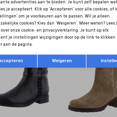
vante advertenties aan te bieden. Je kunt zelf bepalen we
es je accepteert. Klik op 'Accepteren' voor alle cookies, of 
r
Gabor
tellingen' om je voorkeuren aan te passen. Wil je alleen
.57 zwart
75.701.15 bordo
zakelijke cookies? Kies dan 'Weigeren'. Meer weten? Lees
0
170,00
98,00
140,00
s over onze cookie- en privacyverklaring. Je kunt op elk
nt je instellingen wijzigingen door op de link te klikken
r aan de pagina.
Sale
Opslaan
Terug
Accepteren
Weigeren
Instelle