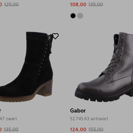
0
125,00
108,00
135,00
Sale
r
Gabor
.47 zwart
52.745.63 antrasiet
0
135,00
124,00
155,00