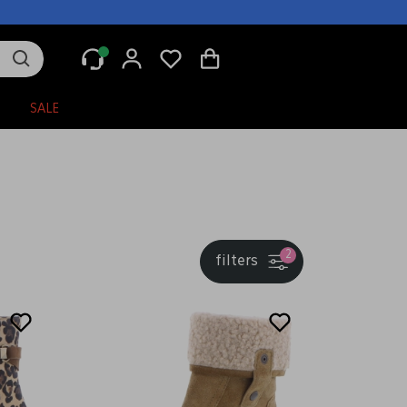
N
SALE
2
filters
Sale