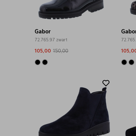
Gabor
Gabo
72.765.97 zwart
72.765
105,00
150,00
105,0
Sale
Sale