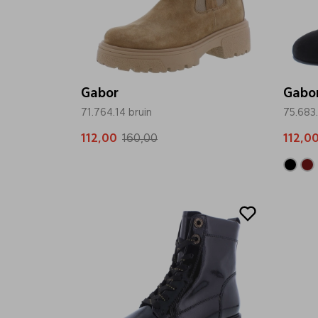
Gabor
Gabo
71.764.14 bruin
75.683.
112,00
160,00
112,0
Sale
Sale