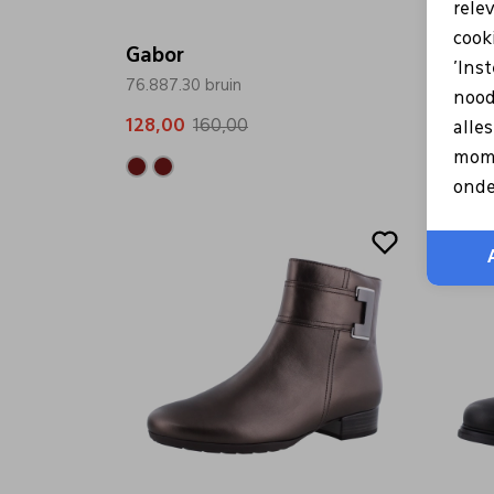
rele
cooki
Gabor
Gabo
'Ins
76.887.30 bruin
76.888
nood
128,00
160,00
136,0
alle
mome
onde
Sale
Sale