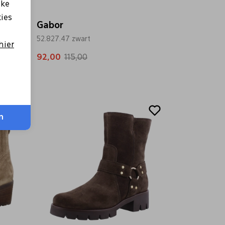
lke
kies
Gabor
52.827.47 zwart
hier
92,00
115,00
Sale
n