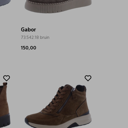
Gabor
73.542.18 bruin
150,00
Sale