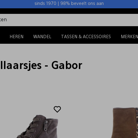
sinds 1970 | 98% beveelt ons aan
HEREN
WANDEL
TASSEN & ACCESSOIRES
MERKE
laarsjes - Gabor
Sale