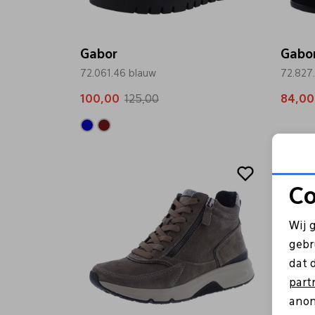
Gabor
Gabo
72.061.46 blauw
72.827
100,00
125,00
84,00
Sale
Sale
Co
Wij 
gebr
dat 
part
anon