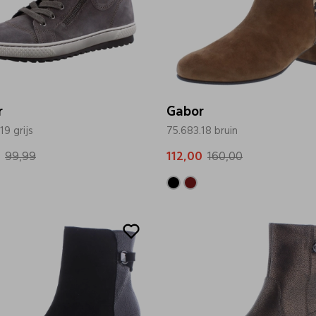
r
Gabor
19 grijs
75.683.18 bruin
99,99
112,00
160,00
Sale