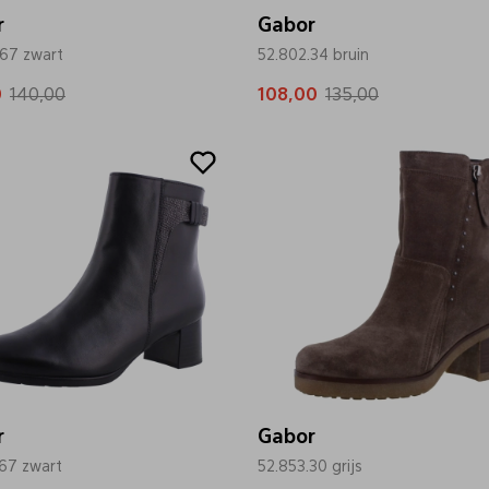
r
Gabor
.67 zwart
52.802.34 bruin
0
140,00
108,00
135,00
Sale
r
Gabor
.67 zwart
52.853.30 grijs