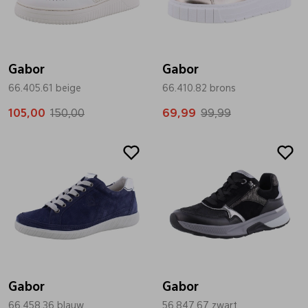
Bandschoenen
Sneakers
Lederen schort
Gabor
Comfort schoenen
Veterschoenen
Mutsen
Gabor
66.405.61 beige
66.410.82 brons
105,00
Instappers
Pantoffels
Onderhoud
150,00
69,99
99,99
Sale
Mocassin
Boots
Onderzetters
Pumps
Laarzen
Pasjeshouders
Sneakers
Regenlaarzen
Petten
Gabor
Gabor
Veterschoenen
Portemonnees
66.458.36 blauw
56.847.67 zwart