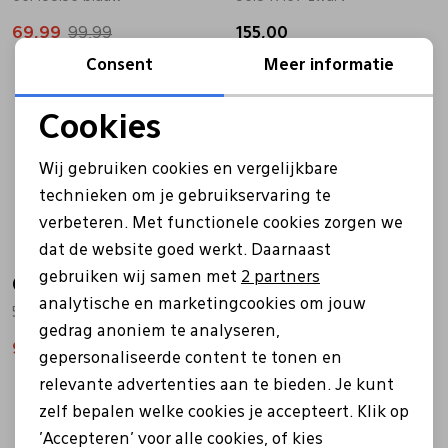
69,99
99,99
155,00
Pantoffels
Riemen
Consent
Meer informatie
Sale
Boots/ Enkellaarsjes
Schoenlepels
Cookies
Noodzakelijke cookies
Wij gebruiken cookies en vergelijkbare
Laarzen
Sjaal
Personalisatie cookies
technieken om je gebruikservaring te
verbeteren. Met functionele cookies zorgen we
Analytische cookies
Regenlaarzen
Sokken
dat de website goed werkt. Daarnaast
Marketing cookies
gebruiken wij samen met
2 partners
Gabor
Gabor
Tassen
analytische en marketingcookies om jouw
52.555.88 bordo
6018.01.008 bordo
gedrag anoniem te analyseren,
94,50
135,00
130,00
gepersonaliseerde content te tonen en
Veters
relevante advertenties aan te bieden. Je kunt
zelf bepalen welke cookies je accepteert. Klik op
Zonnekleppen
'Accepteren' voor alle cookies, of kies