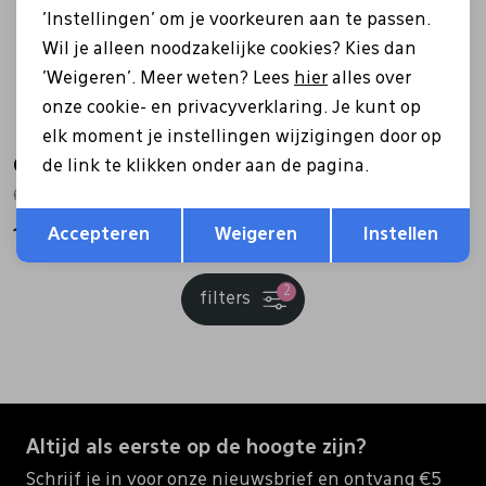
'Instellingen' om je voorkeuren aan te passen.
Wil je alleen noodzakelijke cookies? Kies dan
'Weigeren'. Meer weten? Lees
hier
alles over
onze cookie- en privacyverklaring. Je kunt op
elk moment je instellingen wijzigingen door op
Gabor
de link te klikken onder aan de pagina.
6018.02.003 bruin
Opslaan
Terug
Accepteren
Weigeren
Instellen
130,00
2
filters
Altijd als eerste op de hoogte zijn?
Schrijf je in voor onze nieuwsbrief en ontvang €5