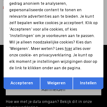
gedrag anoniem te analyseren,
89,95
179,95
89,95
179,95
gepersonaliseerde content te tonen en
Pantoffels
Riemen
relevante advertenties aan te bieden. Je kunt
2
filters
zelf bepalen welke cookies je accepteert. Klik op
Boots/ Enkellaarsjes
Schoenlepels
'Accepteren' voor alle cookies, of kies
'Instellingen' om je voorkeuren aan te passen.
Laarzen
Sjaal
Wil je alleen noodzakelijke cookies? Kies dan
'Weigeren'. Meer weten? Lees
hier
alles over
Altijd als eerste op de hoogte zijn?
onze cookie- en privacyverklaring. Je kunt op
Regenlaarzen
Sokken
elk moment je instellingen wijzigingen door op
Schrijf je in voor onze nieuwsbrief en ontvang €5
korting op je eerste bestelling!
de link te klikken onder aan de pagina.
Tassen
Opslaan
Terug
Accepteren
Weigeren
Instellen
Veters
Aanmelden
Hoe we met je data omgaan? Bekijk dit in onze
Zonnekleppen