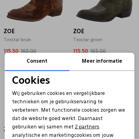
Bandschoenen
Sneakers
Lederen schort
ZOE
Comfort schoenen
Veterschoenen
Mutsen
ZOE
Texstar bruin
Texstar groen
115,50
Instappers
Pantoffels
Onderhoud
165,00
115,50
165,00
Consent
Meer informatie
Sale
Sale
Mocassin
Boots
Onderzetters
Cookies
Noodzakelijke cookies
Pumps
Laarzen
Pasjeshouders
Wij gebruiken cookies en vergelijkbare
Personalisatie cookies
technieken om je gebruikservaring te
verbeteren. Met functionele cookies zorgen we
Analytische cookies
Sneakers
Regenlaarzen
Petten
dat de website goed werkt. Daarnaast
Marketing cookies
gebruiken wij samen met
2 partners
ZOE
ZOE
Veterschoenen
Portemonnees
analytische en marketingcookies om jouw
Jade04 groen
Jade04 cognac