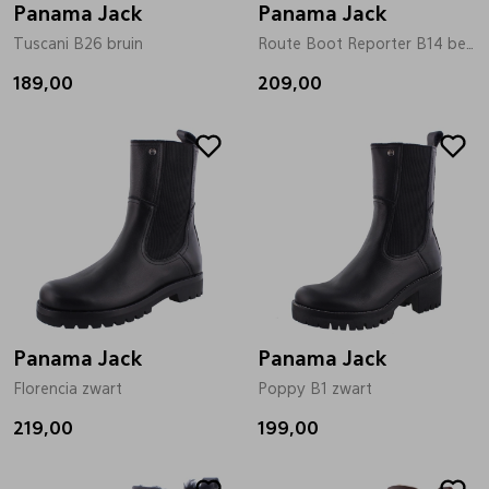
Panama Jack
Panama Jack
Tuscani B26 bruin
Route Boot Reporter B14 beige
Pantoffels
Riemen
189,00
209,00
Boots/ Enkellaarsjes
Schoenlepels
Laarzen
Sjaal
Regenlaarzen
Sokken
Tassen
Panama Jack
Panama Jack
Florencia zwart
Poppy B1 zwart
Veters
219,00
199,00
Zonnekleppen