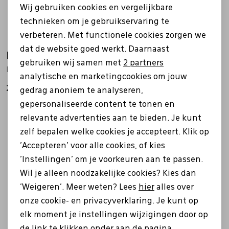
Wij gebruiken cookies en vergelijkbare
Personalisatie cookies
technieken om je gebruikservaring te
verbeteren. Met functionele cookies zorgen we
Analytische cookies
dat de website goed werkt. Daarnaast
Panama Jack
Panama Jack
Marketing cookies
gebruiken wij samen met
2 partners
Padma zwart
Frisia zwart
analytische en marketingcookies om jouw
219,00
209,00
gedrag anoniem te analyseren,
gepersonaliseerde content te tonen en
relevante advertenties aan te bieden. Je kunt
zelf bepalen welke cookies je accepteert. Klik op
'Accepteren' voor alle cookies, of kies
'Instellingen' om je voorkeuren aan te passen.
Wil je alleen noodzakelijke cookies? Kies dan
'Weigeren'. Meer weten? Lees
hier
alles over
onze cookie- en privacyverklaring. Je kunt op
elk moment je instellingen wijzigingen door op
de link te klikken onder aan de pagina.