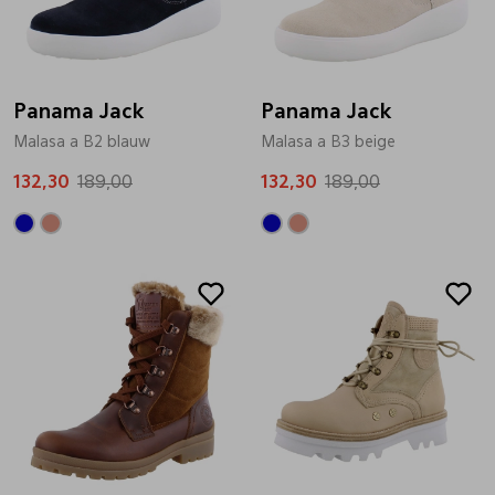
Bandschoenen
Sneakers
Lederen schort
Panama Jack
Comfort schoenen
Veterschoenen
Mutsen
Panama Jack
Malasa a B2 blauw
Malasa a B3 beige
132,30
Instappers
Pantoffels
Onderhoud
189,00
132,30
189,00
Mocassin
Boots
Onderzetters
Pumps
Laarzen
Pasjeshouders
Sneakers
Regenlaarzen
Petten
Veterschoenen
Portemonnees