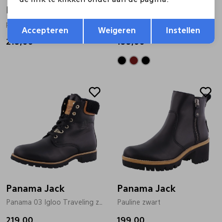
Panama Jack
Panama Jack
Opslaan
Terug
polet zwart
Frisia B1 zwart
Accepteren
Weigeren
Instellen
219,00
199,00
Panama Jack
Panama Jack
Panama 03 Igloo Traveling zwart
Pauline zwart
219,00
199,00