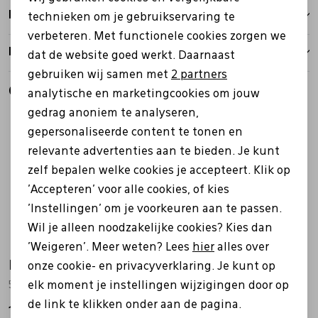
Personalisatie cookies
Bezorgen
technieken om je gebruikservaring te
verbeteren. Met functionele cookies zorgen we
Analytische cookies
Retourbeleid
dat de website goed werkt. Daarnaast
Marketing cookies
gebruiken wij samen met
2 partners
Gerelateerde producten
analytische en marketingcookies om jouw
gedrag anoniem te analyseren,
gepersonaliseerde content te tonen en
relevante advertenties aan te bieden. Je kunt
zelf bepalen welke cookies je accepteert. Klik op
'Accepteren' voor alle cookies, of kies
'Instellingen' om je voorkeuren aan te passen.
Wil je alleen noodzakelijke cookies? Kies dan
'Weigeren'. Meer weten? Lees
hier
alles over
Ecco
Ecco
onze cookie- en privacyverklaring. Je kunt op
522804 Byway 2.0 zwart
522804 Byway 2.0 bruin
elk moment je instellingen wijzigingen door op
de link te klikken onder aan de pagina.
139,99
139,99