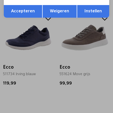
Opslaan
Terug
Accepteren
Weigeren
Instellen
Ecco
Ecco
511734 Irving blauw
551624 Move grijs
119,99
99,99