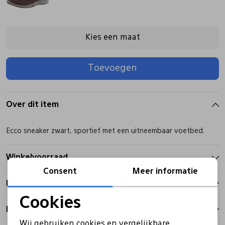
Pantoffels
Riemen
Kies een maat
Boots/ Enkellaarsjes
Schoenlepels
Toevoegen
Laarzen
Sjaal
Over dit item
Regenlaarzen
Sokken
Ecco sneaker zwart, sportief met een uitneembaar voetbed.
Tassen
Winkelvoorraad
Consent
Meer informatie
Kenmerken
Veters
Cookies
Betalen
Noodzakelijke cookies
Zonnekleppen
Wij gebruiken cookies en vergelijkbare