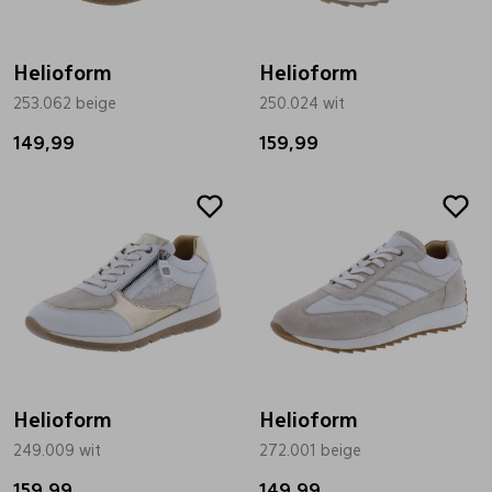
Bandschoenen
Sneakers
Lederen schort
Helioform
Helioform
253.062 beige
250.024 wit
Comfort schoenen
Veterschoenen
Mutsen
149,99
159,99
Instappers
Pantoffels
Onderhoud
Mocassin
Boots
Onderzetters
Pumps
Laarzen
Pasjeshouders
Sneakers
Regenlaarzen
Petten
Helioform
Helioform
249.009 wit
272.001 beige
Veterschoenen
Portemonnees
159,99
149,99