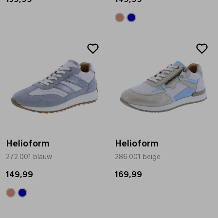
Pantoffels
Riemen
Boots/ Enkellaarsjes
Schoenlepels
Laarzen
Sjaal
Regenlaarzen
Sokken
Helioform
Helioform
Tassen
272.001 blauw
286.001 beige
149,99
169,99
Veters
Zonnekleppen