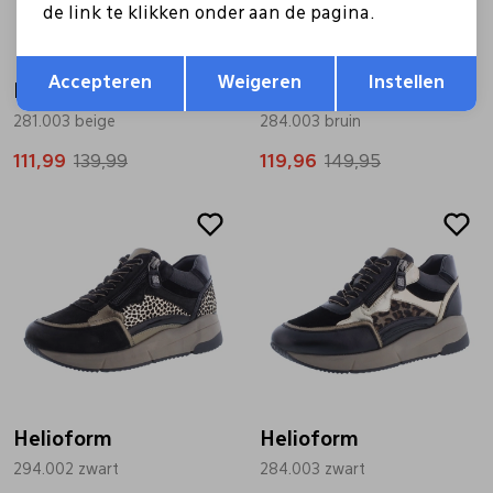
de link te klikken onder aan de pagina.
Opslaan
Terug
Accepteren
Weigeren
Instellen
Helioform
Helioform
281.003 beige
284.003 bruin
111,99
139,99
119,96
149,95
Sale
Sale
Helioform
Helioform
294.002 zwart
284.003 zwart