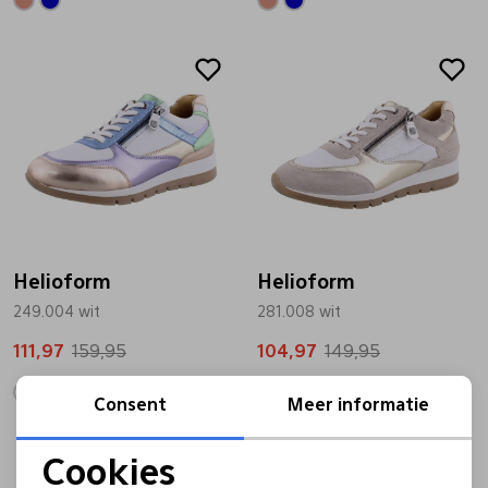
Sale
Sale
Helioform
Helioform
249.004 wit
281.008 wit
111,97
159,95
104,97
149,95
Consent
Meer informatie
Sale
Sale
Cookies