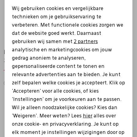
Noodzakelijke cookies
Wij gebruiken cookies en vergelijkbare
Personalisatie cookies
technieken om je gebruikservaring te
verbeteren. Met functionele cookies zorgen we
Analytische cookies
dat de website goed werkt. Daarnaast
Marketing cookies
gebruiken wij samen met
2 partners
analytische en marketingcookies om jouw
Helioform
Helioform
gedrag anoniem te analyseren,
249.004 beige
250.022 beige
gepersonaliseerde content te tonen en
111,97
159,95
111,97
159,95
relevante advertenties aan te bieden. Je kunt
zelf bepalen welke cookies je accepteert. Klik op
'Accepteren' voor alle cookies, of kies
Sale
Sale
'Instellingen' om je voorkeuren aan te passen.
Wil je alleen noodzakelijke cookies? Kies dan
'Weigeren'. Meer weten? Lees
hier
alles over
onze cookie- en privacyverklaring. Je kunt op
elk moment je instellingen wijzigingen door op