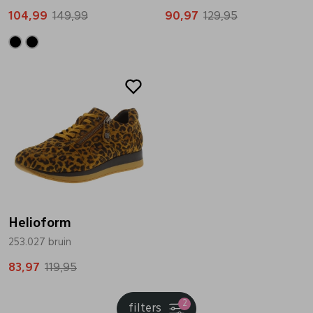
104,99
149,99
90,97
129,95
Sale
Helioform
253.027 bruin
83,97
119,95
2
filters