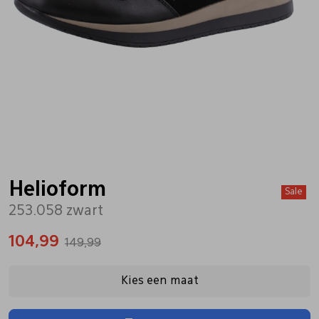
Bandschoenen
Sneakers
Lederen schort
Comfort schoenen
Veterschoenen
Mutsen
Instappers
Pantoffels
Onderhoud
Mocassin
Boots
Onderzetters
Helioform
Sale
253.058 zwart
Pumps
Laarzen
Pasjeshouders
104,99
149,99
Sneakers
Regenlaarzen
Petten
Kies een maat
Veterschoenen
Portemonnees