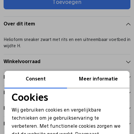
Toevoegen
Pantoffels
Riemen
Over dit item
Boots/ Enkellaarsjes
Schoenlepels
Helioform sneaker zwart met rits en een uitneembaar voetbed in
wijdte H.
Laarzen
Sjaal
Winkelvoorraad
Regenlaarzen
Sokken
Kenmerken
Consent
Meer informatie
Tassen
Betalen
Cookies
Noodzakelijke cookies
Bezorgen
Veters
Wij gebruiken cookies en vergelijkbare
Personalisatie cookies
technieken om je gebruikservaring te
Retourbeleid
verbeteren. Met functionele cookies zorgen we
Analytische cookies
Zonnekleppen