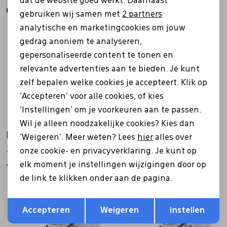
dat de website goed werkt. Daarnaast
Gerelateerde producten
Marketing cookies
gebruiken wij samen met
2 partners
analytische en marketingcookies om jouw
gedrag anoniem te analyseren,
gepersonaliseerde content te tonen en
relevante advertenties aan te bieden. Je kunt
zelf bepalen welke cookies je accepteert. Klik op
'Accepteren' voor alle cookies, of kies
'Instellingen' om je voorkeuren aan te passen.
Wil je alleen noodzakelijke cookies? Kies dan
Helioform
Helioform
'Weigeren'. Meer weten? Lees
hier
alles over
276.001 beige
253.062 beige
onze cookie- en privacyverklaring. Je kunt op
elk moment je instellingen wijzigingen door op
149,99
149,99
de link te klikken onder aan de pagina.
Opslaan
Terug
Accepteren
Weigeren
Instellen