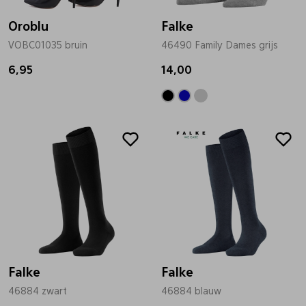
Oroblu
Falke
VOBC01035 bruin
46490 Family Dames grijs
6,95
14,00
Falke
Falke
46884 zwart
46884 blauw