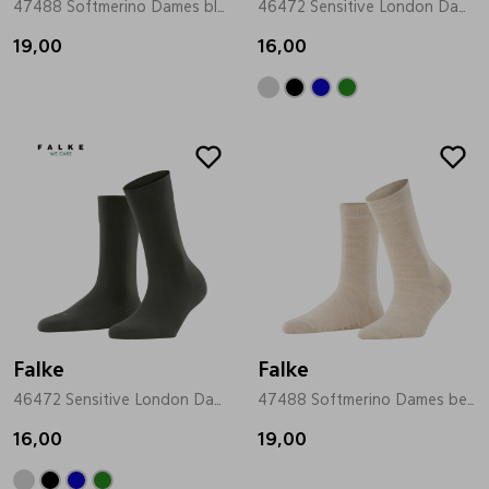
47488 Softmerino Dames blauw
46472 Sensitive London Dames blauw
Pantoffels
Riemen
19,00
16,00
Boots/ Enkellaarsjes
Schoenlepels
Laarzen
Sjaal
Regenlaarzen
Sokken
Tassen
Falke
Falke
Veters
46472 Sensitive London Dames groen
47488 Softmerino Dames beige
16,00
19,00
Zonnekleppen