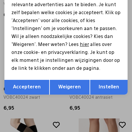
VOBC01056 zwart
VOBC01056 bruin
relevante advertenties aan te bieden. Je kunt
zelf bepalen welke cookies je accepteert. Klik op
6,95
6,95
'Accepteren' voor alle cookies, of kies
'Instellingen' om je voorkeuren aan te passen.
Wil je alleen noodzakelijke cookies? Kies dan
'Weigeren'. Meer weten? Lees
hier
alles over
onze cookie- en privacyverklaring. Je kunt op
elk moment je instellingen wijzigingen door op
de link te klikken onder aan de pagina.
Opslaan
Terug
Accepteren
Weigeren
Instellen
Oroblu
Oroblu
VOBC40024 zwart
VOBC40024 antrasiet
6,95
6,95