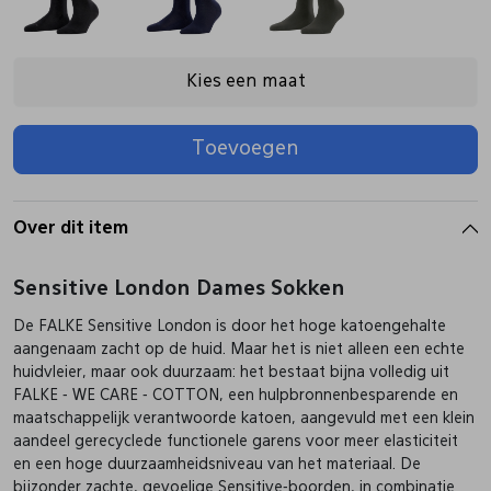
Pantoffels
Riemen
Kies een maat
Boots/ Enkellaarsjes
Schoenlepels
Toevoegen
Laarzen
Sjaal
Over dit item
Regenlaarzen
Sokken
Sensitive London Dames Sokken
De FALKE Sensitive London is door het hoge katoengehalte
Tassen
aangenaam zacht op de huid. Maar het is niet alleen een echte
huidvleier, maar ook duurzaam: het bestaat bijna volledig uit
FALKE - WE CARE - COTTON, een hulpbronnenbesparende en
Veters
maatschappelijk verantwoorde katoen, aangevuld met een klein
aandeel gerecyclede functionele garens voor meer elasticiteit
en een hoge duurzaamheidsniveau van het materiaal. De
Zonnekleppen
bijzonder zachte, gevoelige Sensitive-boorden, in combinatie