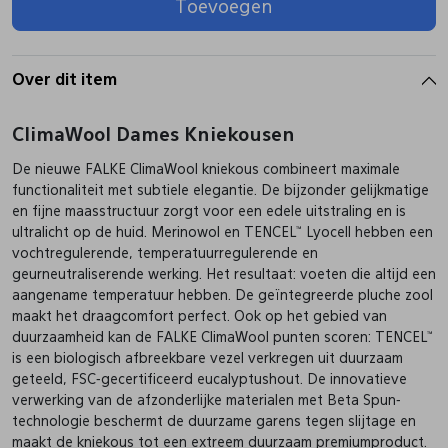
Toevoegen
Pantoffels
Riemen
Over dit item
Boots/ Enkellaarsjes
Schoenlepels
ClimaWool Dames Kniekousen
De nieuwe FALKE ClimaWool kniekous combineert maximale
Laarzen
Sjaal
functionaliteit met subtiele elegantie. De bijzonder gelijkmatige
en fijne maasstructuur zorgt voor een edele uitstraling en is
ultralicht op de huid. Merinowol en TENCEL™ Lyocell hebben een
Regenlaarzen
Sokken
vochtregulerende, temperatuurregulerende en
geurneutraliserende werking. Het resultaat: voeten die altijd een
aangename temperatuur hebben. De geïntegreerde pluche zool
Tassen
maakt het draagcomfort perfect. Ook op het gebied van
duurzaamheid kan de FALKE ClimaWool punten scoren: TENCEL™
is een biologisch afbreekbare vezel verkregen uit duurzaam
Veters
geteeld, FSC-gecertificeerd eucalyptushout. De innovatieve
verwerking van de afzonderlijke materialen met Beta Spun-
technologie beschermt de duurzame garens tegen slijtage en
Zonnekleppen
maakt de kniekous tot een extreem duurzaam premiumproduct.