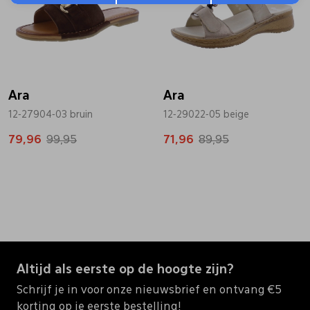
Ara
Ara
12-27904-03 bruin
12-29022-05 beige
79,96
99,95
71,96
89,95
Altijd als eerste op de hoogte zijn?
Schrijf je in voor onze nieuwsbrief en ontvang €5
korting op je eerste bestelling!