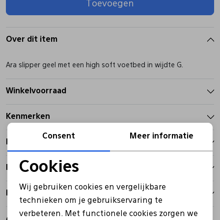
Toevoegen
Pantoffels
Riemen
Over dit item
Boots/ Enkellaarsjes
Schoenlepels
Ara slipper geel met een high soft voetbed in wijdte G.
Laarzen
Sjaal
Winkelvoorraad
Kenmerken
Regenlaarzen
Sokken
Consent
Meer informatie
Betalen
Tassen
Cookies
Bezorgen
Noodzakelijke cookies
Veters
Wij gebruiken cookies en vergelijkbare
Retourbeleid
Personalisatie cookies
technieken om je gebruikservaring te
Zonnekleppen
verbeteren. Met functionele cookies zorgen we
Analytische cookies