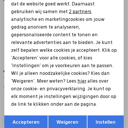
Gerelateerde producten
dat de website goed werkt. Daarnaast
Marketing cookies
Sale
Sale
gebruiken wij samen met
2 partners
analytische en marketingcookies om jouw
gedrag anoniem te analyseren,
gepersonaliseerde content te tonen en
relevante advertenties aan te bieden. Je kunt
zelf bepalen welke cookies je accepteert. Klik op
'Accepteren' voor alle cookies, of kies
'Instellingen' om je voorkeuren aan te passen.
Ara
Ara
Wil je alleen noodzakelijke cookies? Kies dan
12-53608-05 beige
12-53608-16 bruin
'Weigeren'. Meer weten? Lees
hier
alles over
79,96
99,95
79,96
99,95
onze cookie- en privacyverklaring. Je kunt op
elk moment je instellingen wijzigingen door op
de link te klikken onder aan de pagina.
Sale
Sale
Opslaan
Terug
Accepteren
Weigeren
Instellen