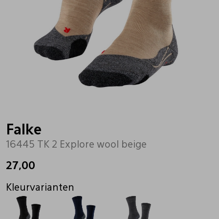
Bandschoenen
Sneakers
Lederen schort
Comfort schoenen
Veterschoenen
Mutsen
Instappers
Pantoffels
Onderhoud
Mocassin
Boots
Onderzetters
Falke
16445 TK 2 Explore wool beige
Pumps
Laarzen
Pasjeshouders
27,00
Sneakers
Regenlaarzen
Petten
Kleurvarianten
Veterschoenen
Portemonnees