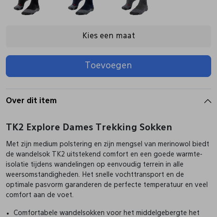
Pantoffels
Riemen
Kies een maat
Boots/ Enkellaarsjes
Schoenlepels
Toevoegen
Laarzen
Sjaal
Over dit item
Regenlaarzen
Sokken
TK2 Explore Dames Trekking Sokken
Met zijn medium polstering en zijn mengsel van merinowol biedt
Tassen
de wandelsok TK2 uitstekend comfort en een goede warmte-
isolatie tijdens wandelingen op eenvoudig terrein in alle
weersomstandigheden. Het snelle vochttransport en de
Veters
optimale pasvorm garanderen de perfecte temperatuur en veel
comfort aan de voet.
Zonnekleppen
Comfortabele wandelsokken voor het middelgebergte het