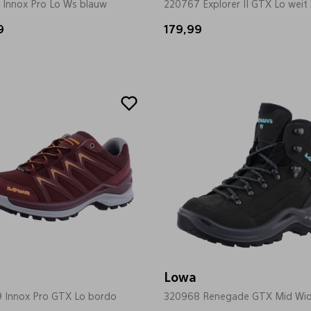
 Innox Pro Lo Ws blauw
220767 Explorer II GTX Lo weit
9
179,99
Sale
Lowa
 Innox Pro GTX Lo bordo