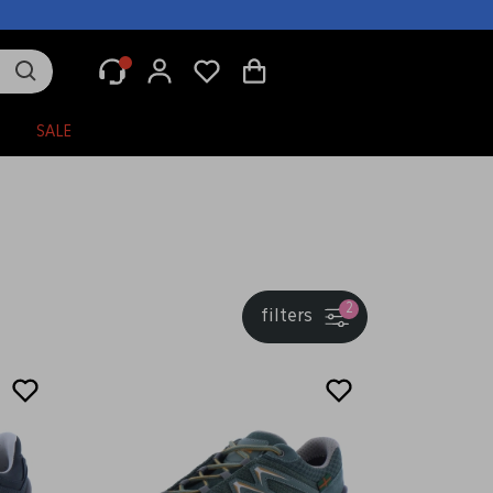
N
SALE
2
filters