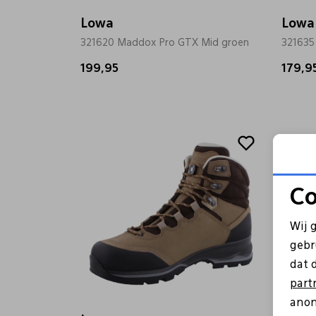
Lowa
Lowa
321620 Maddox Pro GTX Mid groen
321635
199,95
179,9
Co
Wij 
gebr
dat 
part
anon