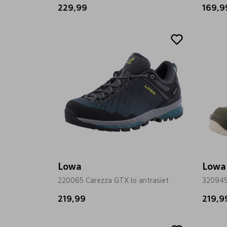
229,99
169,9
Lowa
Lowa
220065 Carezza GTX lo antrasiet
320945
219,99
219,9
Sale