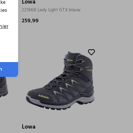
Lowa
lke
 groen
221668 Lady Light GTX blauw
kies
259,99
hier
n
Lowa