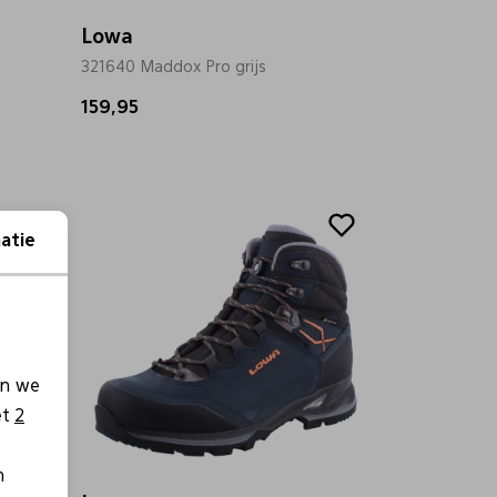
Lowa
321640 Maddox Pro grijs
159,95
atie
en we
et
2
n