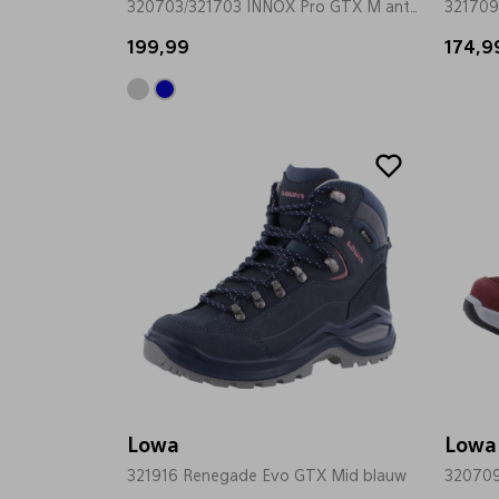
320703/321703 INNOX Pro GTX M antrasiet
321709
199,99
174,9
Lowa
Lowa
321916 Renegade Evo GTX Mid blauw
320709