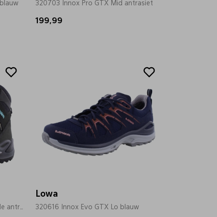
 blauw
320703 Innox Pro GTX Mid antrasiet
199,99
Lowa
320968 Renegade GTX Mid Wide antrasiet
320616 Innox Evo GTX Lo blauw