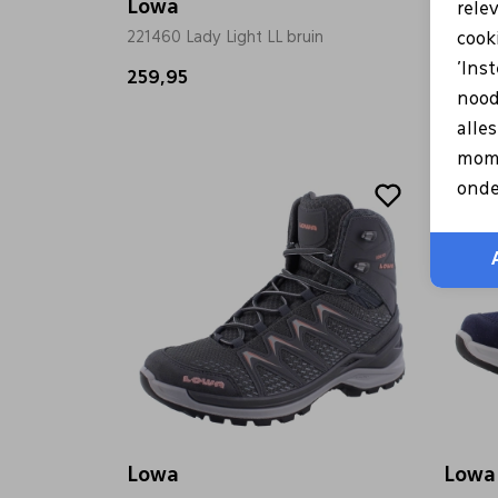
Lowa
Lowa
rele
221460 Lady Light LL bruin
321703
cooki
'Ins
259,95
199,9
nood
alle
mome
onde
Lowa
Lowa