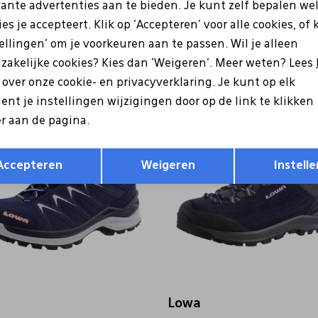
Lowa
vante advertenties aan te bieden. Je kunt zelf bepalen we
 Innox Pro GTX M blauw
321916 Renegade Evo GTX Mid
es je accepteert. Klik op 'Accepteren' voor alle cookies, of 
tellingen' om je voorkeuren aan te passen. Wil je alleen
9
229,99
zakelijke cookies? Kies dan 'Weigeren'. Meer weten? Lees
s over onze cookie- en privacyverklaring. Je kunt op elk
nt je instellingen wijzigingen door op de link te klikken
r aan de pagina.
Opslaan
Terug
Accepteren
Weigeren
Instelle
Lowa