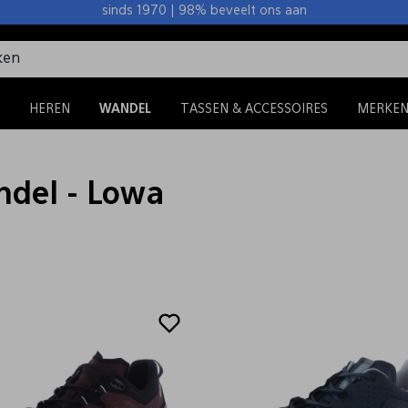
sinds 1970 | 98% beveelt ons aan
HEREN
WANDEL
TASSEN & ACCESSOIRES
MERKE
del - Lowa