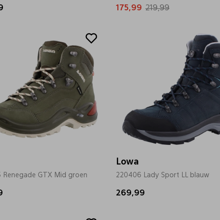
9
175,99
219,99
Lowa
 Renegade GTX Mid groen
220406 Lady Sport LL blauw
9
269,99