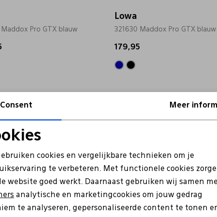
Lowa
 Maddox Pro GTX blauw
321630 Maddox Pro GTX blauw
5
179,95
Consent
Meer inform
okies
Noodzakelijke cookies
Personalisatie cookies
gebruiken cookies en vergelijkbare technieken om je
uikservaring te verbeteren. Met functionele cookies zorg
Analytische cookies
Marketing cookies
de website goed werkt. Daarnaast gebruiken wij samen m
ners
analytische en marketingcookies om jouw gedrag
iem te analyseren, gepersonaliseerde content te tonen e