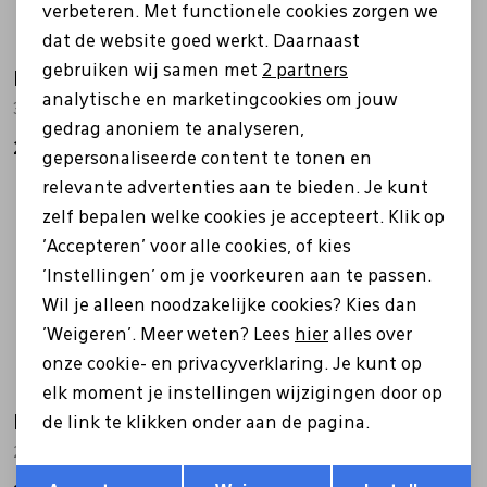
verbeteren. Met functionele cookies zorgen we
Analytische cookies
dat de website goed werkt. Daarnaast
Marketing cookies
gebruiken wij samen met
2 partners
Meindl
Meindl
analytische en marketingcookies om jouw
3878 Caracas lady GTX blauw
4704 Maine Lady GTX blauw
gedrag anoniem te analyseren,
249,99
209,99
gepersonaliseerde content te tonen en
relevante advertenties aan te bieden. Je kunt
zelf bepalen welke cookies je accepteert. Klik op
'Accepteren' voor alle cookies, of kies
'Instellingen' om je voorkeuren aan te passen.
Wil je alleen noodzakelijke cookies? Kies dan
'Weigeren'. Meer weten? Lees
hier
alles over
onze cookie- en privacyverklaring. Je kunt op
elk moment je instellingen wijzigingen door op
Meindl
Meindl
de link te klikken onder aan de pagina.
2961 Albany Gtx blauw
5531 Abano GTX zwart
Opslaan
Terug