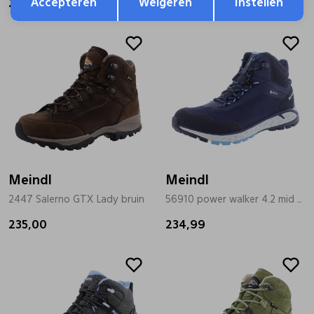
Accepteren
Weigeren
Instellen
209,99
225,00
Meindl
Meindl
2447 Salerno GTX Lady bruin
56910 power walker 4.2 mid blauw
235,00
234,99