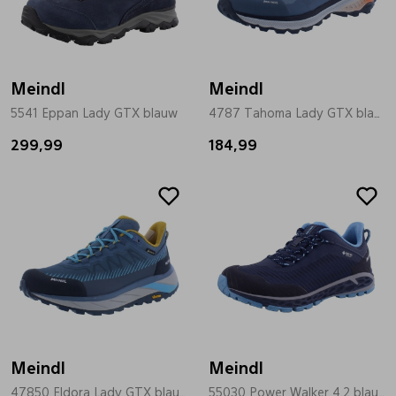
Bandschoenen
Sneakers
Lederen schort
Meindl
Comfort schoenen
Veterschoenen
Mutsen
Meindl
5541 Eppan Lady GTX blauw
4787 Tahoma Lady GTX blauw
299,99
Instappers
Pantoffels
Onderhoud
184,99
Mocassin
Boots
Onderzetters
Pumps
Laarzen
Pasjeshouders
Sneakers
Regenlaarzen
Petten
Meindl
Meindl
Veterschoenen
Portemonnees
47850 Eldora Lady GTX blauw
55030 Power Walker 4.2 blauw