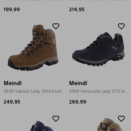
199,99
214,95
Pantoffels
Riemen
Boots/ Enkellaarsjes
Schoenlepels
Laarzen
Sjaal
Regenlaarzen
Sokken
Meindl
Meindl
Tassen
2848 Vakuum Lady Ultra bruin
2988 Venezuela Lady GTX blauw
249,95
269,99
Veters
Zonnekleppen