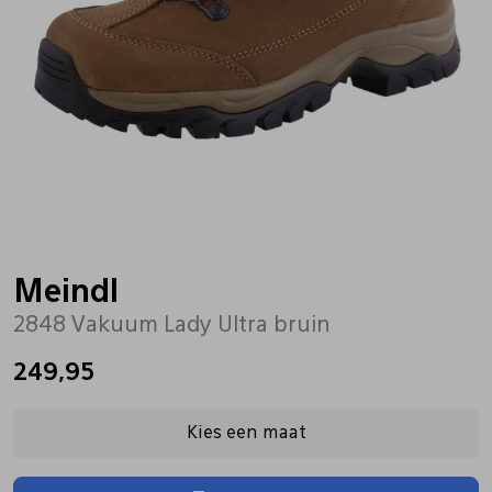
Bandschoenen
Sneakers
Lederen schort
Comfort schoenen
Veterschoenen
Mutsen
Instappers
Pantoffels
Onderhoud
Mocassin
Boots
Onderzetters
Meindl
2848 Vakuum Lady Ultra bruin
Pumps
Laarzen
Pasjeshouders
249,95
Sneakers
Regenlaarzen
Petten
Kies een maat
Veterschoenen
Portemonnees