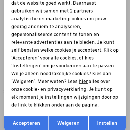
dat de website goed werkt. Daarnaast
Marketing cookies
gebruiken wij samen met
2 partners
Gerelateerde producten
analytische en marketingcookies om jouw
gedrag anoniem te analyseren,
gepersonaliseerde content te tonen en
relevante advertenties aan te bieden. Je kunt
zelf bepalen welke cookies je accepteert. Klik op
'Accepteren' voor alle cookies, of kies
'Instellingen' om je voorkeuren aan te passen.
Wil je alleen noodzakelijke cookies? Kies dan
'Weigeren'. Meer weten? Lees
hier
alles over
Meindl
Meindl
onze cookie- en privacyverklaring. Je kunt op
5541 Eppan Lady GTX blauw
2718 Vakuum Lady Sento blauw
elk moment je instellingen wijzigingen door op
299,99
249,95
de link te klikken onder aan de pagina.
Opslaan
Terug
Accepteren
Weigeren
Instellen