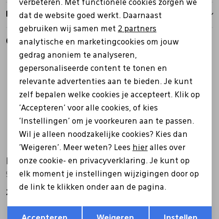
verbeteren. Met functionele cookies zorgen we
Analytische cookies
Retourbeleid
dat de website goed werkt. Daarnaast
Marketing cookies
gebruiken wij samen met
2 partners
Gerelateerde producten
analytische en marketingcookies om jouw
gedrag anoniem te analyseren,
gepersonaliseerde content te tonen en
relevante advertenties aan te bieden. Je kunt
zelf bepalen welke cookies je accepteert. Klik op
'Accepteren' voor alle cookies, of kies
'Instellingen' om je voorkeuren aan te passen.
Wil je alleen noodzakelijke cookies? Kies dan
'Weigeren'. Meer weten? Lees
hier
alles over
Meindl
Meindl
onze cookie- en privacyverklaring. Je kunt op
elk moment je instellingen wijzigingen door op
5541 Eppan Lady GTX blauw
2718 Vakuum Lady Sento blauw
de link te klikken onder aan de pagina.
299,99
249,95
Opslaan
Terug
Accepteren
Weigeren
Instellen