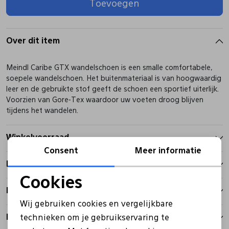
Toevoegen
Pantoffels
Riemen
Over dit item
Boots/ Enkellaarsjes
Schoenlepels
Meindl Caribe GTX wandelschoen is een smalle comfortabele,
soepele wandelschoen. Het buitenmateriaal is van hoogwaardig
Laarzen
Sjaal
leer en de gebruikte stof geeft de schoen een sportief uiterlijk.
Voorzien van Gore-Tex waardoor uw voeten droog blijven
tijdens het wandelen.
Regenlaarzen
Sokken
Winkelvoorraad
Consent
Meer informatie
Tassen
Kenmerken
Cookies
Veters
Betalen
Noodzakelijke cookies
Wij gebruiken cookies en vergelijkbare
Personalisatie cookies
Bezorgen
technieken om je gebruikservaring te
Zonnekleppen