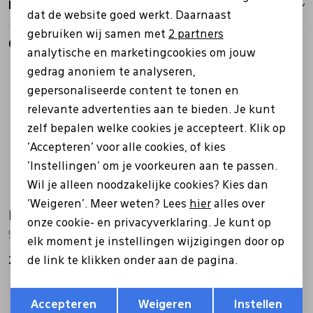
Retourbeleid
dat de website goed werkt. Daarnaast
Marketing cookies
gebruiken wij samen met
2 partners
Gerelateerde producten
analytische en marketingcookies om jouw
gedrag anoniem te analyseren,
gepersonaliseerde content te tonen en
relevante advertenties aan te bieden. Je kunt
zelf bepalen welke cookies je accepteert. Klik op
'Accepteren' voor alle cookies, of kies
'Instellingen' om je voorkeuren aan te passen.
Wil je alleen noodzakelijke cookies? Kies dan
'Weigeren'. Meer weten? Lees
hier
alles over
Meindl
Meindl
onze cookie- en privacyverklaring. Je kunt op
5541 Eppan Lady GTX blauw
2718 Vakuum Lady Sento blauw
elk moment je instellingen wijzigingen door op
de link te klikken onder aan de pagina.
299,99
249,95
Opslaan
Terug
Accepteren
Weigeren
Instellen