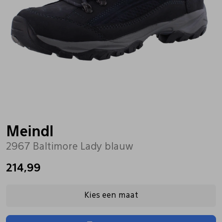
Bandschoenen
Sneakers
Lederen schort
Comfort schoenen
Veterschoenen
Mutsen
Instappers
Pantoffels
Onderhoud
Mocassin
Boots
Onderzetters
Meindl
2967 Baltimore Lady blauw
Pumps
Laarzen
Pasjeshouders
214,99
Sneakers
Regenlaarzen
Petten
Kies een maat
Veterschoenen
Portemonnees