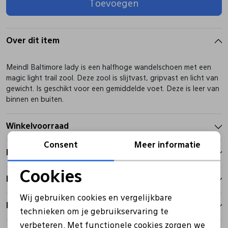
Toevoegen
Pantoffels
Riemen
Over dit item
Boots/ Enkellaarsjes
Schoenlepels
Meindl Baltimore lady is een halfhoge wandelschoen met een
magic light trail zool. Deze zool is slijtvast, gripvast en licht van
Laarzen
Sjaal
gewicht. Is geschikt voor een gemiddelde voet. Deze is leer van
binnen en buiten.
Regenlaarzen
Sokken
Winkelvoorraad
Consent
Meer informatie
Kenmerken
Tassen
Cookies
Betalen
Noodzakelijke cookies
Veters
Wij gebruiken cookies en vergelijkbare
Bezorgen
Personalisatie cookies
technieken om je gebruikservaring te
Zonnekleppen
verbeteren. Met functionele cookies zorgen we
Analytische cookies