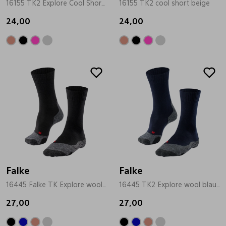
16155 TK2 Explore Cool Short grijs
16155 TK2 cool short beige
Pantoffels
Riemen
24,00
24,00
Boots/ Enkellaarsjes
Schoenlepels
Laarzen
Sjaal
Regenlaarzen
Sokken
Tassen
Falke
Falke
Veters
16445 Falke TK Explore wool zwart
16445 TK2 Explore wool blauw
27,00
27,00
Zonnekleppen