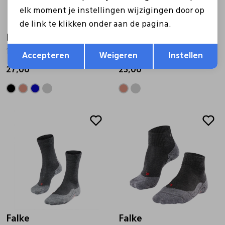
elk moment je instellingen wijzigingen door op
de link te klikken onder aan de pagina.
Falke
Falke
Opslaan
Terug
16139 TK2 Explore Cool blauw
16243 TK 5 beige
Accepteren
Weigeren
Instellen
27,00
25,00
Falke
Falke