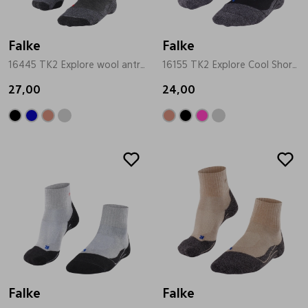
Bandschoenen
Sneakers
Lederen schort
Falke
Falke
16445 TK2 Explore wool antrasiet
16155 TK2 Explore Cool Short zwart
Comfort schoenen
Veterschoenen
Mutsen
27,00
24,00
Instappers
Pantoffels
Onderhoud
Mocassin
Boots
Onderzetters
Pumps
Laarzen
Pasjeshouders
Sneakers
Regenlaarzen
Petten
Veterschoenen
Portemonnees
Falke
Falke