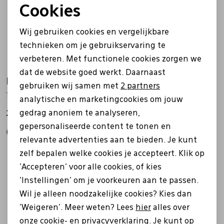
Cookies
Noodzakelijke cookies
Wij gebruiken cookies en vergelijkbare
Personalisatie cookies
technieken om je gebruikservaring te
verbeteren. Met functionele cookies zorgen we
Analytische cookies
dat de website goed werkt. Daarnaast
Falke
Falke
Marketing cookies
gebruiken wij samen met
2 partners
16139 TK2 Explore Cool zwart
16139 TK2 Explore Cool beige
analytische en marketingcookies om jouw
gedrag anoniem te analyseren,
27,00
27,00
gepersonaliseerde content te tonen en
relevante advertenties aan te bieden. Je kunt
zelf bepalen welke cookies je accepteert. Klik op
'Accepteren' voor alle cookies, of kies
'Instellingen' om je voorkeuren aan te passen.
Wil je alleen noodzakelijke cookies? Kies dan
'Weigeren'. Meer weten? Lees
hier
alles over
onze cookie- en privacyverklaring. Je kunt op